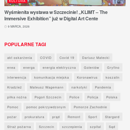
KULTURA
Wyśmienita wystawa w Szczecinie! „KLIMT – The
Immersive Exhibition” już w Digital Art Cente
9 MARCA, 2026
POPULARNE TAGI
akt oskarżenia
COVID
Covid 19
Dariusz Matecki
enea
energa
energia elektryczna
Goleniów
Gryfino
interwencja
komunikacja miejska
Koronawirus
koszalin
Kradzież
Mateusz Wagemann
narkotyki
Pandemia
piłka nożna
Pogoń Szczecin
Police
Policja
Polska
Pomoc
pomoc pokrzywdzonym
Pomorze Zachodnie
pożar
prokuratura
prąd
Remont
Sport
Stargard
Straż pożarna
Szczecin
szczepienia
szpital
Sąd