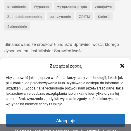
utrudnienia
Wypadek
wyłączenia prądu
zabójstwo
Zachodniopomorskie
zatrzymanie
ZDiTM
Śmierć
Świnoujście
Sfinansowano ze środków Funduszu Sprawiedliwości, którego
dysponentem jest Minister Sprawiedliwości.
Zarządzaj zgodą
Aby zapewnić jak najlepsze wrażenia, korzystamy z technologii, takich jak
pliki cookie, do przechowywania i/lub uzyskiwania dostępu do informacji o
urządzeniu. Zgoda na te technologie pozwoli nam przetwarzać dane, takie
jak zachowanie podczas przeglądania lub unikalne identyfikatory na tej
stronie. Brak wyrażenia zgody lub wycofanie zgody może niekorzystnie
wpłynąć na niektóre cechy i funkcje.
Akceptuję
Zgłoś nam!
Szczecińskie Wiadomości
Sport
Zdrowie
Prawo
Pomoc Prawna
Kontakt