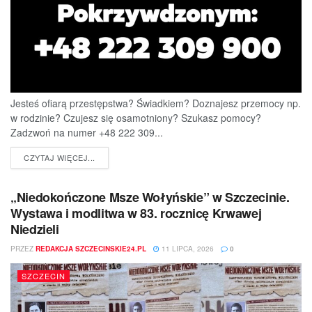
Jesteś ofiarą przestępstwa? Świadkiem? Doznajesz przemocy np.
w rodzinie? Czujesz się osamotniony? Szukasz pomocy?
Zadzwoń na numer +48 222 309...
DETAILS
CZYTAJ WIĘCEJ...
„Niedokończone Msze Wołyńskie” w Szczecinie.
Wystawa i modlitwa w 83. rocznicę Krwawej
Niedzieli
PRZEZ
REDAKCJA SZCZECINSKIE24.PL
11 LIPCA, 2026
0
SZCZECIN