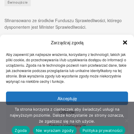
Świnoujście
Sfinansowano ze środków Funduszu Sprawiedliwości, którego
dysponentem jest Minister Sprawiedliwości.
Zarządzaj zgodą
Aby zapewnić jak najlepsze wrażenia, korzystamy z technologii, takich jak
pliki cookie, do przechowywania i/lub uzyskiwania dostępu do informacji o
urządzeniu. Zgoda na te technologie pozwoli nam przetwarzać dane, takie
jak zachowanie podczas przeglądania lub unikalne identyfikatory na tej
stronie. Brak wyrażenia zgody lub wycofanie zgody może niekorzystnie
wpłynąć na niektóre cechy i funkcje.
Akceptuję
Zgłoś nam!
Szczecińskie Wiadomości
Sport
Zdrowie
Prawo
Pomoc Prawna
Kontakt
Ta strona korzysta z ciasteczek aby świadczyć usługi na
Odmów
najwyższym poziomie. Dalsze korzystanie ze strony oznacza,
Copyright © 2022 Stowarzyszenie Przyjaciół Zdrowia - Wszelkie prawa
że zgadzasz się na ich użycie.
Zobacz preferencje
zastrzeżone
Zgoda
Nie wyrażam zgody
Polityka prywatności