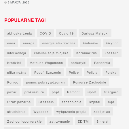
9 MARCA, 2026
POPULARNE TAGI
akt oskarżenia
COVID
Covid 19
Dariusz Matecki
enea
energa
energia elektryczna
Goleniów
Gryfino
interwencja
komunikacja miejska
Koronawirus
koszalin
Kradzież
Mateusz Wagemann
narkotyki
Pandemia
piłka nożna
Pogoń Szczecin
Police
Policja
Polska
Pomoc
pomoc pokrzywdzonym
Pomorze Zachodnie
pożar
prokuratura
prąd
Remont
Sport
Stargard
Straż pożarna
Szczecin
szczepienia
szpital
Sąd
utrudnienia
Wypadek
wyłączenia prądu
zabójstwo
Zachodniopomorskie
zatrzymanie
ZDiTM
Śmierć