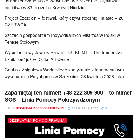
„Niedokończone Msze Wołyńskie” w Szczecinie. Wystawa i
modlitwa w 83. rocznicę Krwawej Niedzieli
Project Szczecin – festiwal, który ożywi stocznię i miasto – 20
CZERWCA
Szczecin gospodarzem Indywidualnych Mistrzostw Polski w
Tenisie Stołowym
Wyśmienita wystawa w Szczecinie! „KLIMT – The Immersive
Exhibition” już w Digital Art Cente
Geniusz Zbigniewa Wodeckiego spotyka się z fenomenalnym
wykonaniem Polyphonics w Szczecinie 28 kwietnia 2026 roku
Zapamiętaj ten numer! +48 222 309 900 – to numer
SOS – Linia Pomocy Pokrzywdzonym
PRZEZ
REDAKCJA SZCZECINSKIE24.PL
21 LUTEGO, 2022
0
BEZPŁATNA POMOC PRAWNA