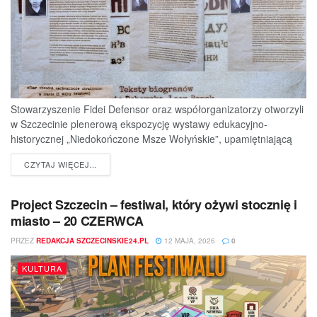
Stowarzyszenie Fidei Defensor oraz współorganizatorzy otworzyli
w Szczecinie plenerową ekspozycję wystawy edukacyjno-
historycznej „Niedokończone Msze Wołyńskie”, upamiętniającą
ofiary jednej z najtragiczniejszych...
DETAILS
CZYTAJ WIĘCEJ...
Project Szczecin – festiwal, który ożywi stocznię i
miasto – 20 CZERWCA
PRZEZ
REDAKCJA SZCZECINSKIE24.PL
12 MAJA, 2026
0
KULTURA