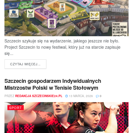
Szczecin szykuje się na wydarzenie, jakiego jeszcze nie było.
Project Szczecin to nowy festiwal, który już na starcie zapisuje
się...
DETAILS
CZYTAJ WIĘCEJ...
Szczecin gospodarzem Indywidualnych
Mistrzostw Polski w Tenisie Stołowym
PRZEZ
REDAKCJA SZCZECINSKIE24.PL
13 MARCA, 2026
0
SPORT