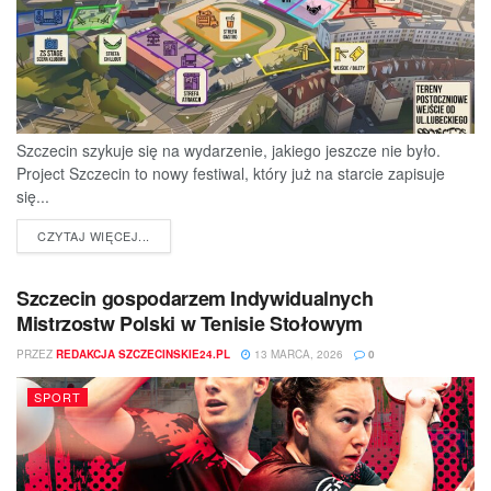
Szczecin szykuje się na wydarzenie, jakiego jeszcze nie było.
Project Szczecin to nowy festiwal, który już na starcie zapisuje
się...
DETAILS
CZYTAJ WIĘCEJ...
Szczecin gospodarzem Indywidualnych
Mistrzostw Polski w Tenisie Stołowym
PRZEZ
REDAKCJA SZCZECINSKIE24.PL
13 MARCA, 2026
0
SPORT