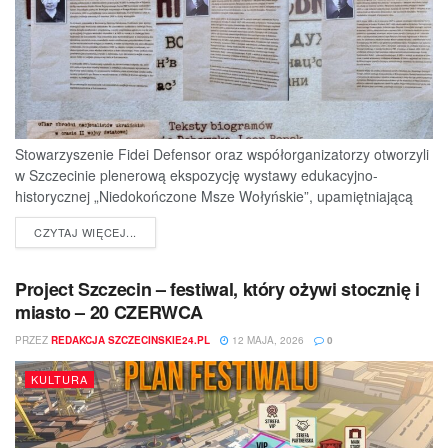
Stowarzyszenie Fidei Defensor oraz współorganizatorzy otworzyli
w Szczecinie plenerową ekspozycję wystawy edukacyjno-
historycznej „Niedokończone Msze Wołyńskie”, upamiętniającą
ofiary jednej z najtragiczniejszych...
DETAILS
CZYTAJ WIĘCEJ...
Project Szczecin – festiwal, który ożywi stocznię i
miasto – 20 CZERWCA
PRZEZ
REDAKCJA SZCZECINSKIE24.PL
12 MAJA, 2026
0
KULTURA