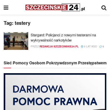
Tag:
testery
Stargard: Policjanci z nowymi testerami na
wykrywalność narkotyków
PRZEZ
REDAKCJA SZCZECINSKIE24.PL
6 LAT AGO
0
Sieć Pomocy Osobom Pokrzywdzonym Przestępstwem