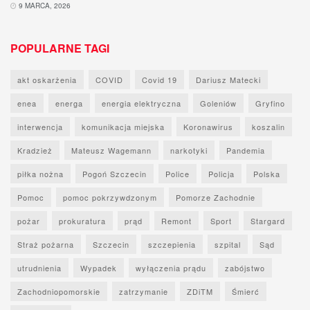
9 MARCA, 2026
POPULARNE TAGI
akt oskarżenia
COVID
Covid 19
Dariusz Matecki
enea
energa
energia elektryczna
Goleniów
Gryfino
interwencja
komunikacja miejska
Koronawirus
koszalin
Kradzież
Mateusz Wagemann
narkotyki
Pandemia
piłka nożna
Pogoń Szczecin
Police
Policja
Polska
Pomoc
pomoc pokrzywdzonym
Pomorze Zachodnie
pożar
prokuratura
prąd
Remont
Sport
Stargard
Straż pożarna
Szczecin
szczepienia
szpital
Sąd
utrudnienia
Wypadek
wyłączenia prądu
zabójstwo
Zachodniopomorskie
zatrzymanie
ZDiTM
Śmierć