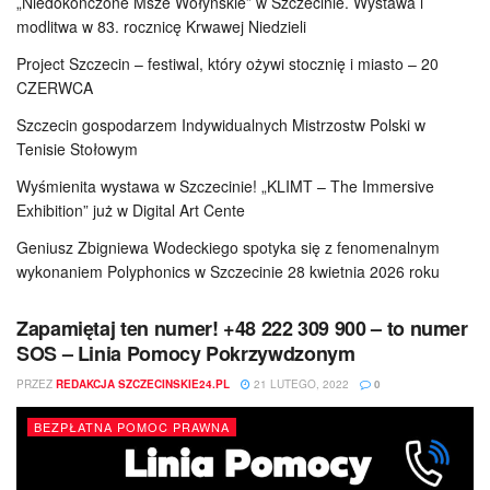
„Niedokończone Msze Wołyńskie” w Szczecinie. Wystawa i
modlitwa w 83. rocznicę Krwawej Niedzieli
Project Szczecin – festiwal, który ożywi stocznię i miasto – 20
CZERWCA
Szczecin gospodarzem Indywidualnych Mistrzostw Polski w
Tenisie Stołowym
Wyśmienita wystawa w Szczecinie! „KLIMT – The Immersive
Exhibition” już w Digital Art Cente
Geniusz Zbigniewa Wodeckiego spotyka się z fenomenalnym
wykonaniem Polyphonics w Szczecinie 28 kwietnia 2026 roku
Zapamiętaj ten numer! +48 222 309 900 – to numer
SOS – Linia Pomocy Pokrzywdzonym
PRZEZ
REDAKCJA SZCZECINSKIE24.PL
21 LUTEGO, 2022
0
BEZPŁATNA POMOC PRAWNA