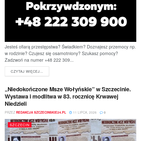
Jesteś ofiarą przestępstwa? Świadkiem? Doznajesz przemocy np.
w rodzinie? Czujesz się osamotniony? Szukasz pomocy?
Zadzwoń na numer +48 222 309...
DETAILS
CZYTAJ WIĘCEJ...
„Niedokończone Msze Wołyńskie” w Szczecinie.
Wystawa i modlitwa w 83. rocznicę Krwawej
Niedzieli
PRZEZ
REDAKCJA SZCZECINSKIE24.PL
11 LIPCA, 2026
0
SZCZECIN