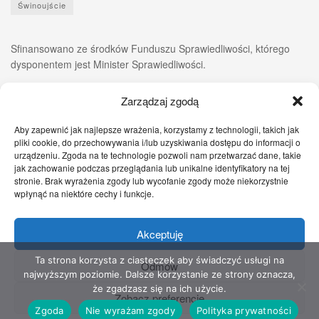
Świnoujście
Sfinansowano ze środków Funduszu Sprawiedliwości, którego
dysponentem jest Minister Sprawiedliwości.
Zarządzaj zgodą
Aby zapewnić jak najlepsze wrażenia, korzystamy z technologii, takich jak
pliki cookie, do przechowywania i/lub uzyskiwania dostępu do informacji o
urządzeniu. Zgoda na te technologie pozwoli nam przetwarzać dane, takie
jak zachowanie podczas przeglądania lub unikalne identyfikatory na tej
stronie. Brak wyrażenia zgody lub wycofanie zgody może niekorzystnie
wpłynąć na niektóre cechy i funkcje.
Akceptuję
Zgłoś nam!
Szczecińskie Wiadomości
Sport
Zdrowie
Prawo
Pomoc Prawna
Kontakt
Ta strona korzysta z ciasteczek aby świadczyć usługi na
Odmów
najwyższym poziomie. Dalsze korzystanie ze strony oznacza,
Copyright © 2022 Stowarzyszenie Przyjaciół Zdrowia - Wszelkie prawa
że zgadzasz się na ich użycie.
Zobacz preferencje
zastrzeżone
Zgoda
Nie wyrażam zgody
Polityka prywatności