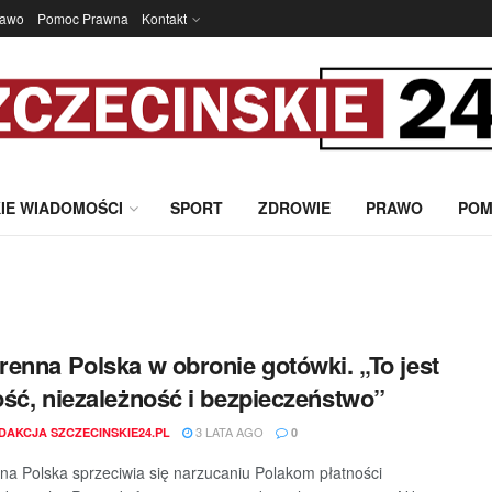
rawo
Pomoc Prawna
Kontakt
IE WIADOMOŚCI
SPORT
ZDROWIE
PRAWO
POM
enna Polska w obronie gotówki. „To jest
ść, niezależność i bezpieczeństwo”
3 LATA AGO
DAKCJA SZCZECINSKIE24.PL
0
a Polska sprzeciwia się narzucaniu Polakom płatności