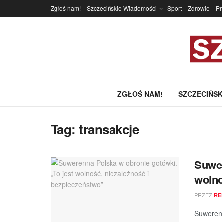
Zgłoś nam!
Szczecińskie Wiadomości
Sport
Zdrowie
P
ZGŁOŚ NAM!
SZCZECIŃSK
Tag:
transakcje
Suwer
wolno
PRZEZ
RE
Suwerenn