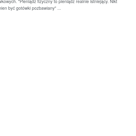
kowych. "Pieniądz fizyczny to pieniądz realnie istniejący. Nikt
nien być gotówki pozbawiany" ...