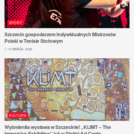
SPORT
Szczecin gospodarzem Indywidualnych Mistrzostw
Polski w Tenisie Stołowym
13 MARCA, 2026
KULTURA
Wyśmienita wystawa w Szczecinie! „KLIMT – The
Immersive Exhibition” już w Digital Art Cente