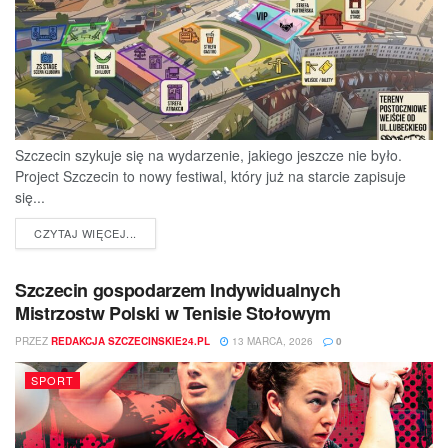
Szczecin szykuje się na wydarzenie, jakiego jeszcze nie było.
Project Szczecin to nowy festiwal, który już na starcie zapisuje
się...
DETAILS
CZYTAJ WIĘCEJ...
Szczecin gospodarzem Indywidualnych
Mistrzostw Polski w Tenisie Stołowym
PRZEZ
REDAKCJA SZCZECINSKIE24.PL
13 MARCA, 2026
0
SPORT