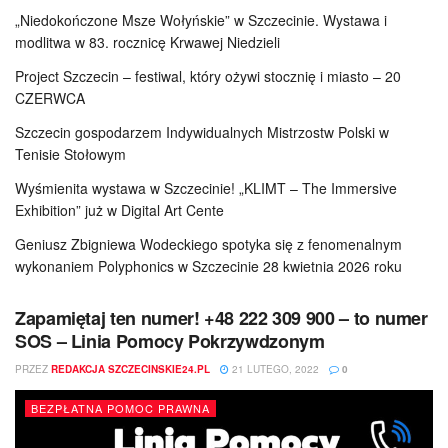
„Niedokończone Msze Wołyńskie” w Szczecinie. Wystawa i
modlitwa w 83. rocznicę Krwawej Niedzieli
Project Szczecin – festiwal, który ożywi stocznię i miasto – 20
CZERWCA
Szczecin gospodarzem Indywidualnych Mistrzostw Polski w
Tenisie Stołowym
Wyśmienita wystawa w Szczecinie! „KLIMT – The Immersive
Exhibition” już w Digital Art Cente
Geniusz Zbigniewa Wodeckiego spotyka się z fenomenalnym
wykonaniem Polyphonics w Szczecinie 28 kwietnia 2026 roku
Zapamiętaj ten numer! +48 222 309 900 – to numer
SOS – Linia Pomocy Pokrzywdzonym
PRZEZ
REDAKCJA SZCZECINSKIE24.PL
21 LUTEGO, 2022
0
BEZPŁATNA POMOC PRAWNA