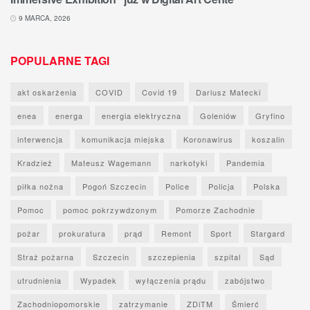
9 MARCA, 2026
POPULARNE TAGI
akt oskarżenia
COVID
Covid 19
Dariusz Matecki
enea
energa
energia elektryczna
Goleniów
Gryfino
interwencja
komunikacja miejska
Koronawirus
koszalin
Kradzież
Mateusz Wagemann
narkotyki
Pandemia
piłka nożna
Pogoń Szczecin
Police
Policja
Polska
Pomoc
pomoc pokrzywdzonym
Pomorze Zachodnie
pożar
prokuratura
prąd
Remont
Sport
Stargard
Straż pożarna
Szczecin
szczepienia
szpital
Sąd
utrudnienia
Wypadek
wyłączenia prądu
zabójstwo
Zachodniopomorskie
zatrzymanie
ZDiTM
Śmierć