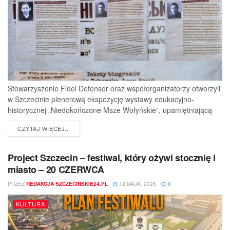
Stowarzyszenie Fidei Defensor oraz współorganizatorzy otworzyli
w Szczecinie plenerową ekspozycję wystawy edukacyjno-
historycznej „Niedokończone Msze Wołyńskie”, upamiętniającą
ofiary jednej z najtragiczniejszych...
DETAILS
CZYTAJ WIĘCEJ...
Project Szczecin – festiwal, który ożywi stocznię i
miasto – 20 CZERWCA
PRZEZ
REDAKCJA SZCZECINSKIE24.PL
12 MAJA, 2026
0
KULTURA