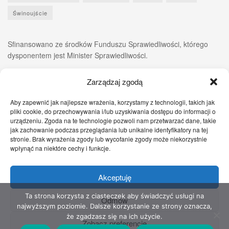
Świnoujście
Sfinansowano ze środków Funduszu Sprawiedliwości, którego
dysponentem jest Minister Sprawiedliwości.
Zarządzaj zgodą
Aby zapewnić jak najlepsze wrażenia, korzystamy z technologii, takich jak
pliki cookie, do przechowywania i/lub uzyskiwania dostępu do informacji o
urządzeniu. Zgoda na te technologie pozwoli nam przetwarzać dane, takie
jak zachowanie podczas przeglądania lub unikalne identyfikatory na tej
stronie. Brak wyrażenia zgody lub wycofanie zgody może niekorzystnie
wpłynąć na niektóre cechy i funkcje.
Akceptuję
Zgłoś nam!
Szczecińskie Wiadomości
Sport
Zdrowie
Prawo
Pomoc Prawna
Kontakt
Ta strona korzysta z ciasteczek aby świadczyć usługi na
Odmów
najwyższym poziomie. Dalsze korzystanie ze strony oznacza,
Copyright © 2022 Stowarzyszenie Przyjaciół Zdrowia - Wszelkie prawa
że zgadzasz się na ich użycie.
Zobacz preferencje
zastrzeżone