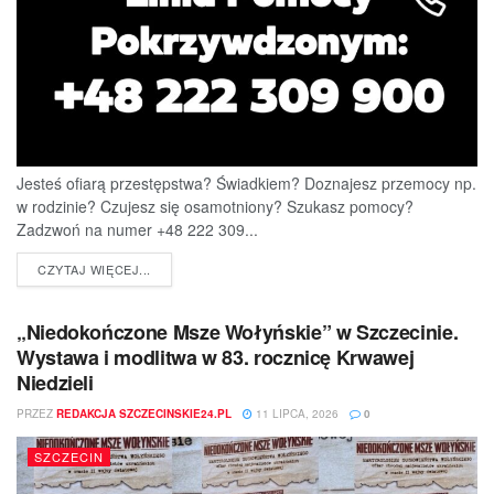
Jesteś ofiarą przestępstwa? Świadkiem? Doznajesz przemocy np.
w rodzinie? Czujesz się osamotniony? Szukasz pomocy?
Zadzwoń na numer +48 222 309...
DETAILS
CZYTAJ WIĘCEJ...
„Niedokończone Msze Wołyńskie” w Szczecinie.
Wystawa i modlitwa w 83. rocznicę Krwawej
Niedzieli
PRZEZ
REDAKCJA SZCZECINSKIE24.PL
11 LIPCA, 2026
0
SZCZECIN