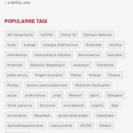
9 MARCA, 2026
POPULARNE TAGI
akt oskarżenia
COVID
Covid 19
Dariusz Matecki
enea
energa
energia elektryczna
Goleniów
Gryfino
interwencja
komunikacja miejska
Koronawirus
koszalin
Kradzież
Mateusz Wagemann
narkotyki
Pandemia
piłka nożna
Pogoń Szczecin
Police
Policja
Polska
Pomoc
pomoc pokrzywdzonym
Pomorze Zachodnie
pożar
prokuratura
prąd
Remont
Sport
Stargard
Straż pożarna
Szczecin
szczepienia
szpital
Sąd
utrudnienia
Wypadek
wyłączenia prądu
zabójstwo
Zachodniopomorskie
zatrzymanie
ZDiTM
Śmierć