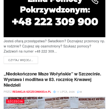
Jesteś ofiarą przestępstwa? Świadkiem? Doznajesz przemocy np.
w rodzinie? Czujesz się osamotniony? Szukasz pomocy?
Zadzwoń na numer +48 222 309...
DETAILS
CZYTAJ WIĘCEJ...
„Niedokończone Msze Wołyńskie” w Szczecinie.
Wystawa i modlitwa w 83. rocznicę Krwawej
Niedzieli
PRZEZ
REDAKCJA SZCZECINSKIE24.PL
11 LIPCA, 2026
0
SZCZECIN