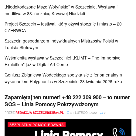
„Niedokończone Msze Wołyńskie” w Szczecinie. Wystawa i
modlitwa w 83. rocznicę Krwawej Niedzieli
Project Szczecin – festiwal, który ożywi stocznię i miasto – 20
CZERWCA
Szczecin gospodarzem Indywidualnych Mistrzostw Polski w
Tenisie Stołowym
Wyśmienita wystawa w Szczecinie! „KLIMT – The Immersive
Exhibition” już w Digital Art Cente
Geniusz Zbigniewa Wodeckiego spotyka się z fenomenalnym
wykonaniem Polyphonics w Szczecinie 28 kwietnia 2026 roku
Zapamiętaj ten numer! +48 222 309 900 – to numer
SOS – Linia Pomocy Pokrzywdzonym
PRZEZ
REDAKCJA SZCZECINSKIE24.PL
21 LUTEGO, 2022
0
BEZPŁATNA POMOC PRAWNA