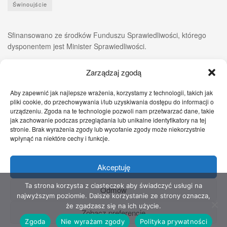
Świnoujście
Sfinansowano ze środków Funduszu Sprawiedliwości, którego
dysponentem jest Minister Sprawiedliwości.
Zarządzaj zgodą
Aby zapewnić jak najlepsze wrażenia, korzystamy z technologii, takich jak
pliki cookie, do przechowywania i/lub uzyskiwania dostępu do informacji o
urządzeniu. Zgoda na te technologie pozwoli nam przetwarzać dane, takie
jak zachowanie podczas przeglądania lub unikalne identyfikatory na tej
stronie. Brak wyrażenia zgody lub wycofanie zgody może niekorzystnie
wpłynąć na niektóre cechy i funkcje.
Akceptuję
Zgłoś nam!
Szczecińskie Wiadomości
Sport
Zdrowie
Prawo
Pomoc Prawna
Kontakt
Ta strona korzysta z ciasteczek aby świadczyć usługi na
Odmów
najwyższym poziomie. Dalsze korzystanie ze strony oznacza,
Copyright © 2022 Stowarzyszenie Przyjaciół Zdrowia - Wszelkie prawa
że zgadzasz się na ich użycie.
Zobacz preferencje
zastrzeżone
Zgoda
Nie wyrażam zgody
Polityka prywatności