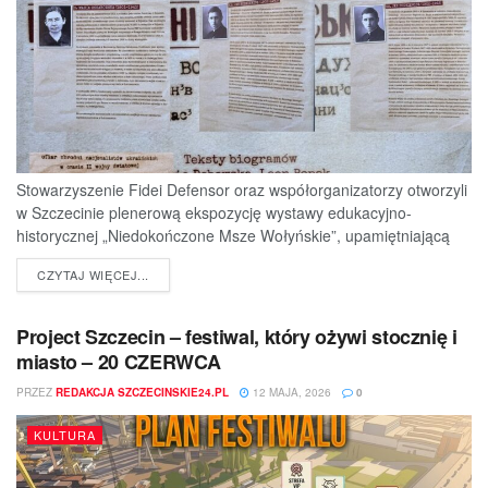
Stowarzyszenie Fidei Defensor oraz współorganizatorzy otworzyli
w Szczecinie plenerową ekspozycję wystawy edukacyjno-
historycznej „Niedokończone Msze Wołyńskie”, upamiętniającą
ofiary jednej z najtragiczniejszych...
DETAILS
CZYTAJ WIĘCEJ...
Project Szczecin – festiwal, który ożywi stocznię i
miasto – 20 CZERWCA
PRZEZ
REDAKCJA SZCZECINSKIE24.PL
12 MAJA, 2026
0
KULTURA