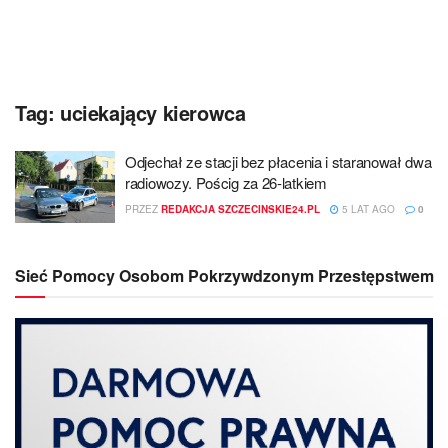
Tag:
uciekający kierowca
Odjechał ze stacji bez płacenia i staranował dwa
radiowozy. Pościg za 26-latkiem
PRZEZ
REDAKCJA SZCZECINSKIE24.PL
5 LAT AGO
0
Sieć Pomocy Osobom Pokrzywdzonym Przestępstwem