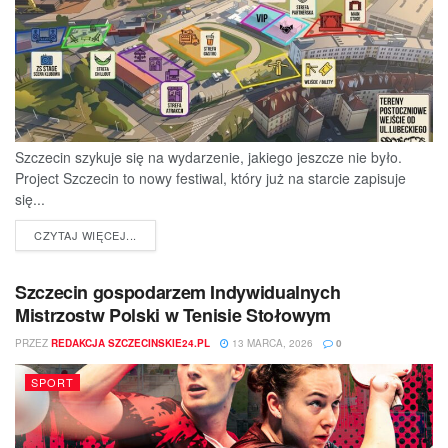
Szczecin szykuje się na wydarzenie, jakiego jeszcze nie było.
Project Szczecin to nowy festiwal, który już na starcie zapisuje
się...
DETAILS
CZYTAJ WIĘCEJ...
Szczecin gospodarzem Indywidualnych
Mistrzostw Polski w Tenisie Stołowym
PRZEZ
REDAKCJA SZCZECINSKIE24.PL
13 MARCA, 2026
0
SPORT