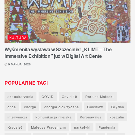
KULTURA
Wyśmienita wystawa w Szczecinie! „KLIMT – The
Immersive Exhibition” już w Digital Art Cente
9 MARCA, 2026
POPULARNE TAGI
akt oskarżenia
COVID
Covid 19
Dariusz Matecki
enea
energa
energia elektryczna
Goleniów
Gryfino
interwencja
komunikacja miejska
Koronawirus
koszalin
Kradzież
Mateusz Wagemann
narkotyki
Pandemia