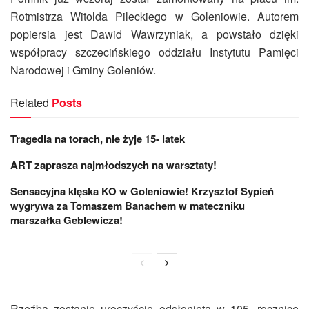
Rotmistrza Witolda Pileckiego w Goleniowie. Autorem
popiersia jest Dawid Wawrzyniak, a powstało dzięki
współpracy szczecińskiego oddziału Instytutu Pamięci
Narodowej i Gminy Goleniów.
Related
Posts
Tragedia na torach, nie żyje 15- latek
ART zaprasza najmłodszych na warsztaty!
Sensacyjna klęska KO w Goleniowie! Krzysztof Sypień
wygrywa za Tomaszem Banachem w mateczniku
marszałka Geblewicza!
Rzeźba zostanie uroczyście odsłonięta w 105. rocznicę