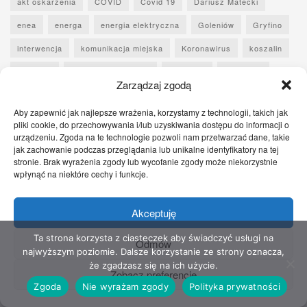
akt oskarżenia
COVID
Covid 19
Dariusz Matecki
enea
energa
energia elektryczna
Goleniów
Gryfino
interwencja
komunikacja miejska
Koronawirus
koszalin
Kradzież
Mateusz Wagemann
narkotyki
Pandemia
Zarządzaj zgodą
piłka nożna
Pogoń Szczecin
Police
Policja
Polska
Aby zapewnić jak najlepsze wrażenia, korzystamy z technologii, takich jak
Pomoc
pomoc pokrzywdzonym
Pomorze Zachodnie
pliki cookie, do przechowywania i/lub uzyskiwania dostępu do informacji o
urządzeniu. Zgoda na te technologie pozwoli nam przetwarzać dane, takie
pożar
prokuratura
prąd
Remont
Sport
Stargard
jak zachowanie podczas przeglądania lub unikalne identyfikatory na tej
stronie. Brak wyrażenia zgody lub wycofanie zgody może niekorzystnie
Straż pożarna
Szczecin
szczepienia
szpital
Sąd
wpłynąć na niektóre cechy i funkcje.
utrudnienia
Wypadek
wyłączenia prądu
zabójstwo
Akceptuję
Zachodniopomorskie
zatrzymanie
ZDiTM
Śmierć
Świnoujście
Ta strona korzysta z ciasteczek aby świadczyć usługi na
Odmów
najwyższym poziomie. Dalsze korzystanie ze strony oznacza,
że zgadzasz się na ich użycie.
Zobacz preferencje
Sfinansowano ze środków Funduszu Sprawiedliwości, którego
Zgoda
Nie wyrażam zgody
Polityka prywatności
dysponentem jest Minister Sprawiedliwości.