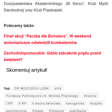
Duszpasterstwa Akademickiego „W Sercu”, Klub Myśli
Swobodnej oraz Klub Piastowski.
Polecamy także:
Finał akcji “Paczka dla Bohatera”. W weekend
wolontariusze odwiedzili kombatantów
Zachodniopomorskie: Gdzie zabraknie prądu przed
świętami?
Skomentuj artykuł!
Tagi:
DR WOJCIECH LIZAK
elity
Fundacja Patriotyczna im. Witolda Pileckiego
Historia
I RP
II RP
II wojna światowa
kakogenika
książka
patriotycznie
Polska
Promocja
publikacja