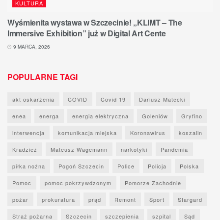
KULTURA
Wyśmienita wystawa w Szczecinie! „KLIMT – The
Immersive Exhibition” już w Digital Art Cente
9 MARCA, 2026
POPULARNE TAGI
akt oskarżenia
COVID
Covid 19
Dariusz Matecki
enea
energa
energia elektryczna
Goleniów
Gryfino
interwencja
komunikacja miejska
Koronawirus
koszalin
Kradzież
Mateusz Wagemann
narkotyki
Pandemia
piłka nożna
Pogoń Szczecin
Police
Policja
Polska
Pomoc
pomoc pokrzywdzonym
Pomorze Zachodnie
pożar
prokuratura
prąd
Remont
Sport
Stargard
Straż pożarna
Szczecin
szczepienia
szpital
Sąd