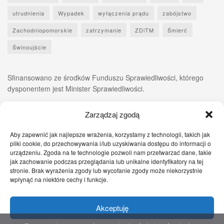
utrudnienia
Wypadek
wyłączenia prądu
zabójstwo
Zachodniopomorskie
zatrzymanie
ZDiTM
Śmierć
Świnoujście
Sfinansowano ze środków Funduszu Sprawiedliwości, którego
dysponentem jest Minister Sprawiedliwości.
Zarządzaj zgodą
Aby zapewnić jak najlepsze wrażenia, korzystamy z technologii, takich jak
pliki cookie, do przechowywania i/lub uzyskiwania dostępu do informacji o
urządzeniu. Zgoda na te technologie pozwoli nam przetwarzać dane, takie
jak zachowanie podczas przeglądania lub unikalne identyfikatory na tej
stronie. Brak wyrażenia zgody lub wycofanie zgody może niekorzystnie
wpłynąć na niektóre cechy i funkcje.
Akceptuję
Zgłoś nam!
Szczecińskie Wiadomości
Sport
Zdrowie