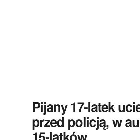
Pijany 17-latek u
przed policją, w au
15-latków