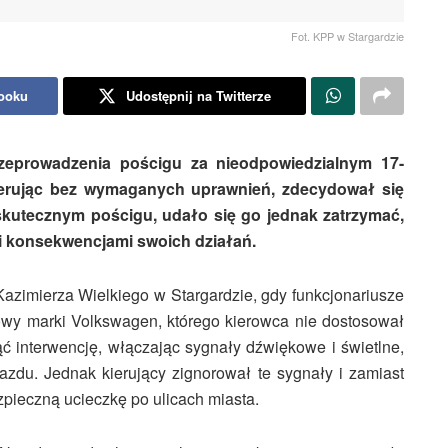
Fot. KPP w Stargardzie
booku
Udostępnij na Twitterze
rzeprowadzenia pościgu za nieodpowiedzialnym 17-
 kierując bez wymaganych uprawnień, zdecydował się
 skutecznym pościgu, udało się go jednak zatrzymać,
i konsekwencjami swoich działań.
Kazimierza Wielkiego w Stargardzie, gdy funkcjonariusze
owy marki Volkswagen, którego kierowca nie dostosował
jąć interwencję, włączając sygnały dźwiękowe i świetlne,
zdu. Jednak kierujący zignorował te sygnały i zamiast
zpieczną ucieczkę po ulicach miasta.