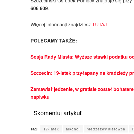
Szczeciński Ośrodek Pomocy znajduje się przy
606 609
.
Więcej informacji znajdziesz
TUTAJ
.
POLECAMY TAKŻE:
Sesja Rady Miasta: Wyższe stawki podatku od
Szczecin: 19-latek przyłapany na kradzieży 
Zamawiał jedzenie, w gratisie został bohater
napiwku
Skomentuj artykuł!
Tagi:
17-latek
alkohol
nietrzeźwy kierowca