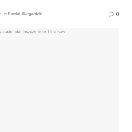
0
o
w
Powiat Stargardzki