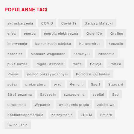
POPULARNE TAGI
akt oskarżenia
COVID
Covid 19
Dariusz Matecki
enea
energa
energia elektryczna
Goleniów
Gryfino
interwencja
komunikacja miejska
Koronawirus
koszalin
Kradzież
Mateusz Wagemann
narkotyki
Pandemia
piłka nożna
Pogoń Szczecin
Police
Policja
Polska
Pomoc
pomoc pokrzywdzonym
Pomorze Zachodnie
pożar
prokuratura
prąd
Remont
Sport
Stargard
Straż pożarna
Szczecin
szczepienia
szpital
Sąd
utrudnienia
Wypadek
wyłączenia prądu
zabójstwo
Zachodniopomorskie
zatrzymanie
ZDiTM
Śmierć
Świnoujście