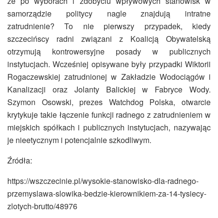
że po wyborach i zdobyciu wpływowych stanowisk w
samorządzie politycy nagle znajdują intratne
zatrudnienie? To nie pierwszy przypadek, kiedy
szczecińscy radni związani z Koalicją Obywatelską
otrzymują kontrowersyjne posady w publicznych
instytucjach. Wcześniej opisywane były przypadki Wiktorii
Rogaczewskiej zatrudnionej w Zakładzie Wodociągów i
Kanalizacji oraz Jolanty Balickiej w Fabryce Wody.
Szymon Osowski, prezes Watchdog Polska, otwarcie
krytykuje takie łączenie funkcji radnego z zatrudnieniem w
miejskich spółkach i publicznych instytucjach, nazywając
je nieetycznym i potencjalnie szkodliwym.
Źródła:
https://wszczecinie.pl/wysokie-stanowisko-dla-radnego-
przemyslawa-slowika-bedzie-kierownikiem-za-14-tysiecy-
zlotych-brutto/48976