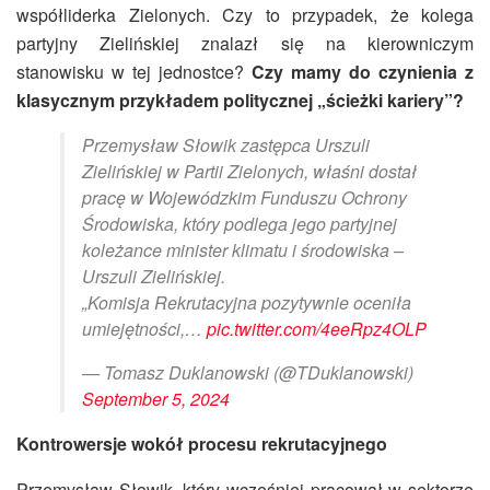
współliderka Zielonych. Czy to przypadek, że kolega
partyjny Zielińskiej znalazł się na kierowniczym
stanowisku w tej jednostce?
Czy mamy do czynienia z
klasycznym przykładem politycznej „ścieżki kariery”?
Przemysław Słowik zastępca Urszuli
Zielińskiej w Partii Zielonych, właśni dostał
pracę w Wojewódzkim Funduszu Ochrony
Środowiska, który podlega jego partyjnej
koleżance minister klimatu i środowiska –
Urszuli Zielińskiej.
„Komisja Rekrutacyjna pozytywnie oceniła
umiejętności,…
pic.twitter.com/4eeRpz4OLP
— Tomasz Duklanowski (@TDuklanowski)
September 5, 2024
Kontrowersje wokół procesu rekrutacyjnego
Przemysław Słowik, który wcześniej pracował w sektorze