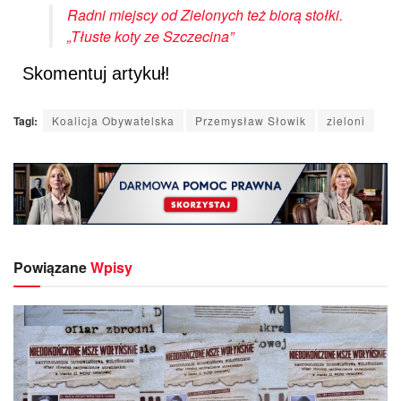
Radni miejscy od Zielonych też biorą stołki.
„Tłuste koty ze Szczecina”
Skomentuj artykuł!
Tagi:
Koalicja Obywatelska
Przemysław Słowik
zieloni
Powiązane
Wpisy