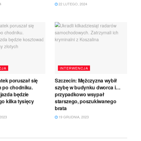
4
22 LUTEGO, 2024
CJA
INTERWENCJA
atek poruszał się
Szczecin: Mężczyzna wybił
 po chodniku.
szybę w budynku dworca i…
jazda będzie
przypadkowo wsypał
o kilka tysięcy
starszego, poszukiwanego
brata
2023
19 GRUDNIA, 2023