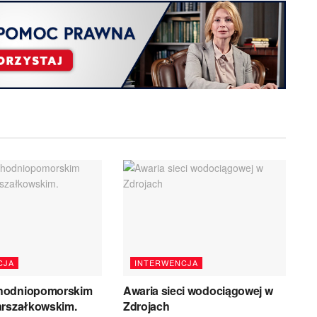
CJA
INTERWENCJA
hodniopomorskim
Awaria sieci wodociągowej w
arszałkowskim.
Zdrojach