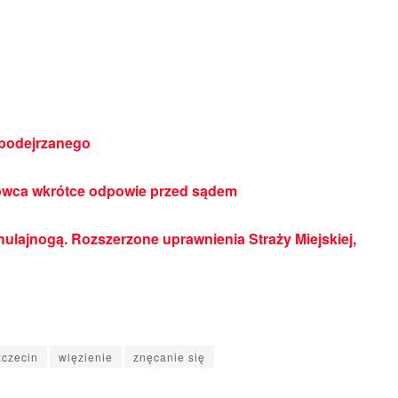
 podejrzanego
rowca wkrótce odpowie przed sądem
hulajnogą. Rozszerzone uprawnienia Straży Miejskiej,
zczecin
więzienie
znęcanie się