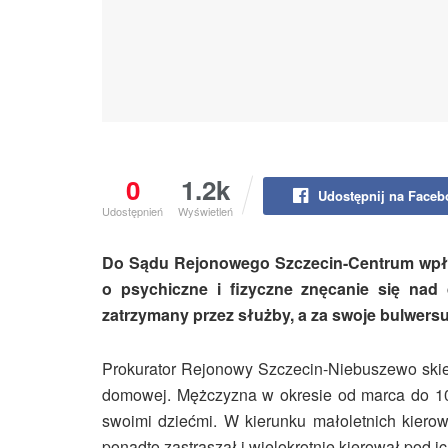
0
1.2k
Udostępnij na Face
Udostępnień
Wyświetleń
Do Sądu Rejonowego Szczecin-Centrum wpły
o psychiczne i fizyczne znęcanie się nad 
zatrzymany przez służby, a za swoje bulwers
Prokurator Rejonowy Szczecin-Niebuszewo ski
domowej. Mężczyzna w okresie od marca do 10 
swoimi dziećmi. W kierunku małoletnich kierowa
ponadto zastraszał i wielokrotnie kierował po