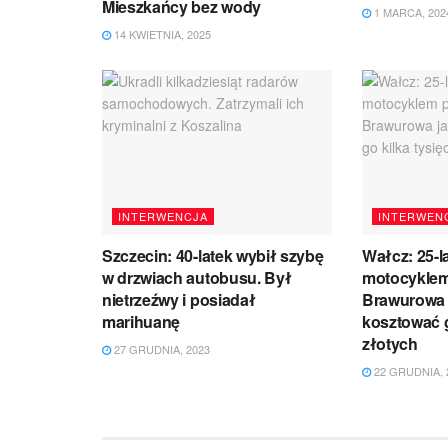
Mieszkańcy bez wody
1 MARCA, 202
14 KWIETNIA, 2025
INTERWENCJA
INTERWEN
Szczecin: 40-latek wybił szybę
Wałcz: 25-l
w drzwiach autobusu. Był
motocyklem
nietrzeźwy i posiadał
Brawurowa 
marihuanę
kosztować g
złotych
27 GRUDNIA, 2023
22 GRUDNIA, 