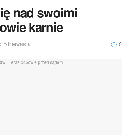
się nad swoimi
owie karnie
0
o
w
interwencja