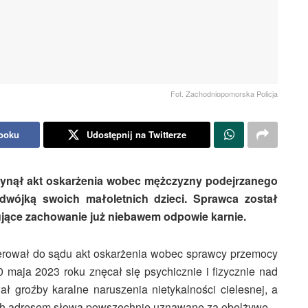
Fot. Zachodniopomorska Policja
booku
Udostępnij na Twitterze
nął akt oskarżenia wobec mężczyzny podejrzanego
dwójką swoich małoletnich dzieci. Sprawca został
ujące zachowanie już niebawem odpowie karnie.
erował do sądu akt oskarżenia wobec sprawcy przemocy
maja 2023 roku znęcał się psychicznie i fizycznie nad
ł groźby karalne naruszenia nietykalności cielesnej, a
d ich adresem słowa powszechnie uznawane za obelżywe.