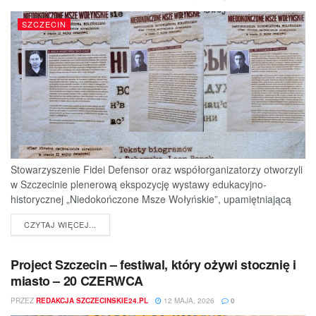
SZCZECIN
Stowarzyszenie Fidei Defensor oraz współorganizatorzy otworzyli
w Szczecinie plenerową ekspozycję wystawy edukacyjno-
historycznej „Niedokończone Msze Wołyńskie”, upamiętniającą
ofiary jednej z najtragiczniejszych...
DETAILS
CZYTAJ WIĘCEJ...
Project Szczecin – festiwal, który ożywi stocznię i
miasto – 20 CZERWCA
PRZEZ
REDAKCJA SZCZECINSKIE24.PL
12 MAJA, 2026
0