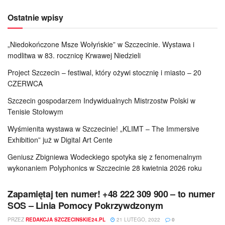
Ostatnie wpisy
„Niedokończone Msze Wołyńskie” w Szczecinie. Wystawa i
modlitwa w 83. rocznicę Krwawej Niedzieli
Project Szczecin – festiwal, który ożywi stocznię i miasto – 20
CZERWCA
Szczecin gospodarzem Indywidualnych Mistrzostw Polski w
Tenisie Stołowym
Wyśmienita wystawa w Szczecinie! „KLIMT – The Immersive
Exhibition” już w Digital Art Cente
Geniusz Zbigniewa Wodeckiego spotyka się z fenomenalnym
wykonaniem Polyphonics w Szczecinie 28 kwietnia 2026 roku
Zapamiętaj ten numer! +48 222 309 900 – to numer
SOS – Linia Pomocy Pokrzywdzonym
PRZEZ
REDAKCJA SZCZECINSKIE24.PL
21 LUTEGO, 2022
0