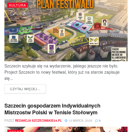
KULTURA
Szczecin szykuje się na wydarzenie, jakiego jeszcze nie było.
Project Szczecin to nowy festiwal, który już na starcie zapisuje
się...
DETAILS
CZYTAJ WIĘCEJ...
Szczecin gospodarzem Indywidualnych
Mistrzostw Polski w Tenisie Stołowym
PRZEZ
REDAKCJA SZCZECINSKIE24.PL
13 MARCA, 2026
0