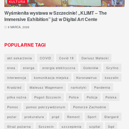
KULTURA
Wyśmienita wystawa w Szczecinie! „KLIMT – The
Immersive Exhibition” już w Digital Art Cente
9 MARCA, 2026
POPULARNE TAGI
akt oskarżenia
COVID
Covid 19
Dariusz Matecki
enea
energa
energia elektryczna
Goleniów
Gryfino
interwencja
komunikacja miejska
Koronawirus
koszalin
Kradzież
Mateusz Wagemann
narkotyki
Pandemia
piłka nożna
Pogoń Szczecin
Police
Policja
Polska
Pomoc
pomoc pokrzywdzonym
Pomorze Zachodnie
pożar
prokuratura
prąd
Remont
Sport
Stargard
Straż pożarna
Szczecin
szczepienia
szpital
Sąd