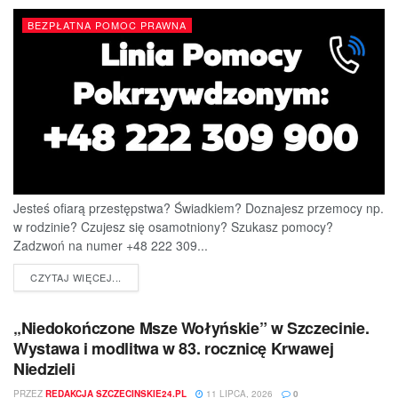
BEZPŁATNA POMOC PRAWNA
Jesteś ofiarą przestępstwa? Świadkiem? Doznajesz przemocy np.
w rodzinie? Czujesz się osamotniony? Szukasz pomocy?
Zadzwoń na numer +48 222 309...
DETAILS
CZYTAJ WIĘCEJ...
„Niedokończone Msze Wołyńskie” w Szczecinie.
Wystawa i modlitwa w 83. rocznicę Krwawej
Niedzieli
PRZEZ
REDAKCJA SZCZECINSKIE24.PL
11 LIPCA, 2026
0