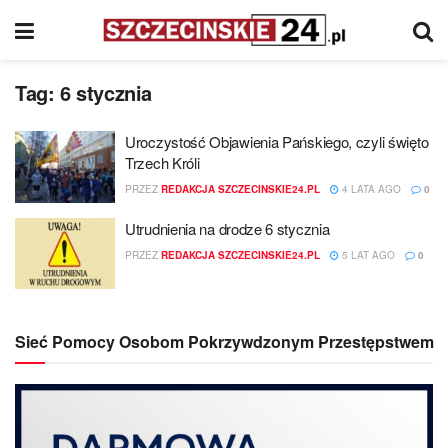
Tag:
6 stycznia
Uroczystość Objawienia Pańskiego, czyli święto
Trzech Króli
PRZEZ
REDAKCJA SZCZECINSKIE24.PL
4 LATA AGO
0
Utrudnienia na drodze 6 stycznia
PRZEZ
REDAKCJA SZCZECINSKIE24.PL
5 LAT AGO
0
Sieć Pomocy Osobom Pokrzywdzonym Przestępstwem