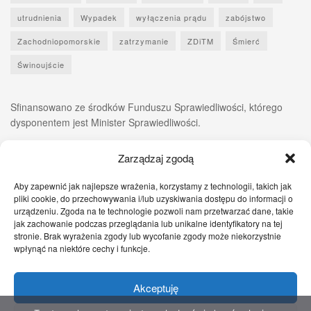
utrudnienia
Wypadek
wyłączenia prądu
zabójstwo
Zachodniopomorskie
zatrzymanie
ZDiTM
Śmierć
Świnoujście
Sfinansowano ze środków Funduszu Sprawiedliwości, którego
dysponentem jest Minister Sprawiedliwości.
Zarządzaj zgodą
Aby zapewnić jak najlepsze wrażenia, korzystamy z technologii, takich jak
pliki cookie, do przechowywania i/lub uzyskiwania dostępu do informacji o
urządzeniu. Zgoda na te technologie pozwoli nam przetwarzać dane, takie
jak zachowanie podczas przeglądania lub unikalne identyfikatory na tej
stronie. Brak wyrażenia zgody lub wycofanie zgody może niekorzystnie
wpłynąć na niektóre cechy i funkcje.
Akceptuję
Zgłoś nam!
Szczecińskie Wiadomości
Sport
Zdrowie