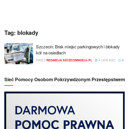
Tag:
blokady
Szczecin: Brak miejsc parkingowych i blokady
kół na osiedlach
PRZEZ
REDAKCJA SZCZECINSKIE24.PL
4 LATA AGO
0
Sieć Pomocy Osobom Pokrzywdzonym Przestępstwem