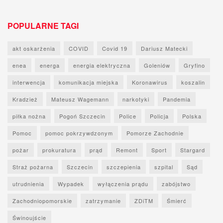
POPULARNE TAGI
akt oskarżenia
COVID
Covid 19
Dariusz Matecki
enea
energa
energia elektryczna
Goleniów
Gryfino
interwencja
komunikacja miejska
Koronawirus
koszalin
Kradzież
Mateusz Wagemann
narkotyki
Pandemia
piłka nożna
Pogoń Szczecin
Police
Policja
Polska
Pomoc
pomoc pokrzywdzonym
Pomorze Zachodnie
pożar
prokuratura
prąd
Remont
Sport
Stargard
Straż pożarna
Szczecin
szczepienia
szpital
Sąd
utrudnienia
Wypadek
wyłączenia prądu
zabójstwo
Zachodniopomorskie
zatrzymanie
ZDiTM
Śmierć
Świnoujście