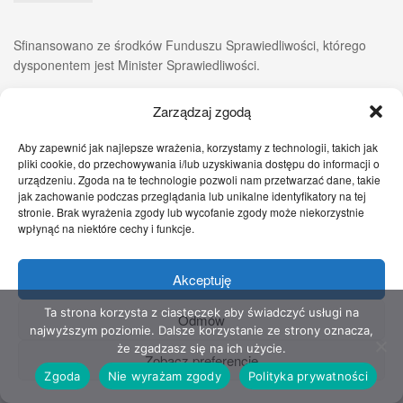
Sfinansowano ze środków Funduszu Sprawiedliwości, którego
dysponentem jest Minister Sprawiedliwości.
Zarządzaj zgodą
Aby zapewnić jak najlepsze wrażenia, korzystamy z technologii, takich jak
pliki cookie, do przechowywania i/lub uzyskiwania dostępu do informacji o
urządzeniu. Zgoda na te technologie pozwoli nam przetwarzać dane, takie
jak zachowanie podczas przeglądania lub unikalne identyfikatory na tej
stronie. Brak wyrażenia zgody lub wycofanie zgody może niekorzystnie
wpłynąć na niektóre cechy i funkcje.
Akceptuję
Zgłoś nam!
Szczecińskie Wiadomości
Sport
Zdrowie
Prawo
Pomoc Prawna
Kontakt
Ta strona korzysta z ciasteczek aby świadczyć usługi na
Odmów
najwyższym poziomie. Dalsze korzystanie ze strony oznacza,
Copyright © 2022 Stowarzyszenie Przyjaciół Zdrowia - Wszelkie prawa
że zgadzasz się na ich użycie.
Zobacz preferencje
zastrzeżone
Zgoda
Nie wyrażam zgody
Polityka prywatności