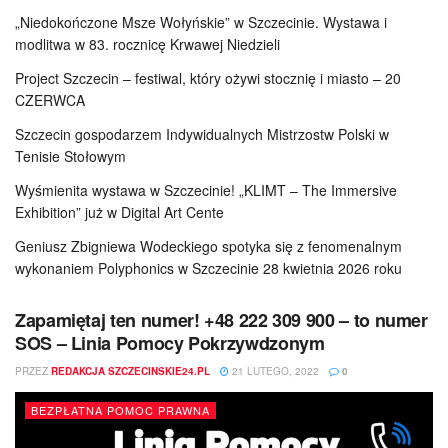
„Niedokończone Msze Wołyńskie” w Szczecinie. Wystawa i
modlitwa w 83. rocznicę Krwawej Niedzieli
Project Szczecin – festiwal, który ożywi stocznię i miasto – 20
CZERWCA
Szczecin gospodarzem Indywidualnych Mistrzostw Polski w
Tenisie Stołowym
Wyśmienita wystawa w Szczecinie! „KLIMT – The Immersive
Exhibition” już w Digital Art Cente
Geniusz Zbigniewa Wodeckiego spotyka się z fenomenalnym
wykonaniem Polyphonics w Szczecinie 28 kwietnia 2026 roku
Zapamiętaj ten numer! +48 222 309 900 – to numer
SOS – Linia Pomocy Pokrzywdzonym
PRZEZ
REDAKCJA SZCZECINSKIE24.PL
21 LUTEGO, 2022
0
BEZPŁATNA POMOC PRAWNA