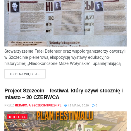
Stowarzyszenie Fidei Defensor oraz współorganizatorzy otworzyli
w Szczecinie plenerową ekspozycję wystawy edukacyjno-
historycznej „Niedokończone Msze Wołyńskie”, upamiętniającą
ofiary jednej z najtragiczniejszych...
DETAILS
CZYTAJ WIĘCEJ...
Project Szczecin – festiwal, który ożywi stocznię i
miasto – 20 CZERWCA
PRZEZ
REDAKCJA SZCZECINSKIE24.PL
12 MAJA, 2026
0
KULTURA