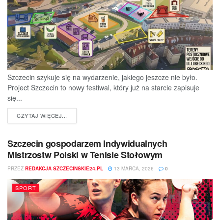
Szczecin szykuje się na wydarzenie, jakiego jeszcze nie było.
Project Szczecin to nowy festiwal, który już na starcie zapisuje
się...
DETAILS
CZYTAJ WIĘCEJ...
Szczecin gospodarzem Indywidualnych
Mistrzostw Polski w Tenisie Stołowym
PRZEZ
REDAKCJA SZCZECINSKIE24.PL
13 MARCA, 2026
0
SPORT