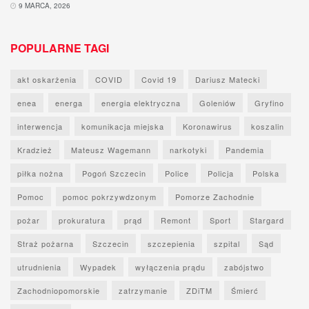
9 MARCA, 2026
POPULARNE TAGI
akt oskarżenia
COVID
Covid 19
Dariusz Matecki
enea
energa
energia elektryczna
Goleniów
Gryfino
interwencja
komunikacja miejska
Koronawirus
koszalin
Kradzież
Mateusz Wagemann
narkotyki
Pandemia
piłka nożna
Pogoń Szczecin
Police
Policja
Polska
Pomoc
pomoc pokrzywdzonym
Pomorze Zachodnie
pożar
prokuratura
prąd
Remont
Sport
Stargard
Straż pożarna
Szczecin
szczepienia
szpital
Sąd
utrudnienia
Wypadek
wyłączenia prądu
zabójstwo
Zachodniopomorskie
zatrzymanie
ZDiTM
Śmierć