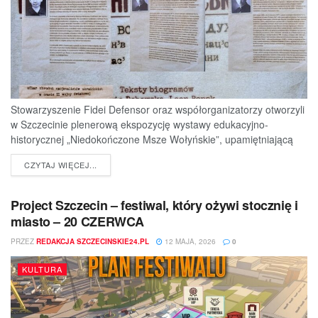
Stowarzyszenie Fidei Defensor oraz współorganizatorzy otworzyli
w Szczecinie plenerową ekspozycję wystawy edukacyjno-
historycznej „Niedokończone Msze Wołyńskie”, upamiętniającą
ofiary jednej z najtragiczniejszych...
DETAILS
CZYTAJ WIĘCEJ...
Project Szczecin – festiwal, który ożywi stocznię i
miasto – 20 CZERWCA
PRZEZ
REDAKCJA SZCZECINSKIE24.PL
12 MAJA, 2026
0
KULTURA