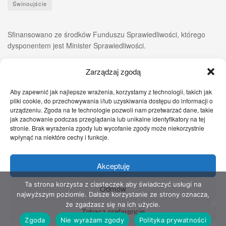
Świnoujście
Sfinansowano ze środków Funduszu Sprawiedliwości, którego
dysponentem jest Minister Sprawiedliwości.
Zarządzaj zgodą
Aby zapewnić jak najlepsze wrażenia, korzystamy z technologii, takich jak
pliki cookie, do przechowywania i/lub uzyskiwania dostępu do informacji o
urządzeniu. Zgoda na te technologie pozwoli nam przetwarzać dane, takie
jak zachowanie podczas przeglądania lub unikalne identyfikatory na tej
stronie. Brak wyrażenia zgody lub wycofanie zgody może niekorzystnie
wpłynąć na niektóre cechy i funkcje.
Akceptuję
Zgłoś nam!
Szczecińskie Wiadomości
Sport
Zdrowie
Prawo
Pomoc Prawna
Kontakt
Ta strona korzysta z ciasteczek aby świadczyć usługi na
Odmów
najwyższym poziomie. Dalsze korzystanie ze strony oznacza,
Copyright © 2022 Stowarzyszenie Przyjaciół Zdrowia - Wszelkie prawa
że zgadzasz się na ich użycie.
Zobacz preferencje
zastrzeżone
Zgoda
Nie wyrażam zgody
Polityka prywatności