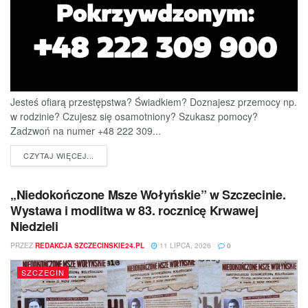
Jesteś ofiarą przestępstwa? Świadkiem? Doznajesz przemocy np.
w rodzinie? Czujesz się osamotniony? Szukasz pomocy?
Zadzwoń na numer +48 222 309...
DETAILS
CZYTAJ WIĘCEJ...
„Niedokończone Msze Wołyńskie” w Szczecinie.
Wystawa i modlitwa w 83. rocznicę Krwawej
Niedzieli
PRZEZ
REDAKCJA SZCZECINSKIE24.PL
11 LIPCA, 2026
0
SZCZECIN