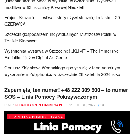
„Niedokończone Msze Wołyńskie” w Szczecinie. Wystawa i
modlitwa w 83. rocznicę Krwawej Niedzieli
Project Szczecin – festiwal, który ożywi stocznię i miasto – 20
CZERWCA
Szczecin gospodarzem Indywidualnych Mistrzostw Polski w
Tenisie Stołowym
Wyśmienita wystawa w Szczecinie! „KLIMT – The Immersive
Exhibition” już w Digital Art Cente
Geniusz Zbigniewa Wodeckiego spotyka się z fenomenalnym
wykonaniem Polyphonics w Szczecinie 28 kwietnia 2026 roku
Zapamiętaj ten numer! +48 222 309 900 – to numer
SOS – Linia Pomocy Pokrzywdzonym
PRZEZ
REDAKCJA SZCZECINSKIE24.PL
21 LUTEGO, 2022
0
BEZPŁATNA POMOC PRAWNA