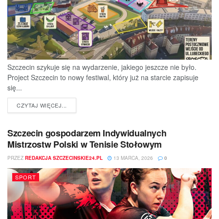
Szczecin szykuje się na wydarzenie, jakiego jeszcze nie było.
Project Szczecin to nowy festiwal, który już na starcie zapisuje
się...
DETAILS
CZYTAJ WIĘCEJ...
Szczecin gospodarzem Indywidualnych
Mistrzostw Polski w Tenisie Stołowym
PRZEZ
REDAKCJA SZCZECINSKIE24.PL
13 MARCA, 2026
0
SPORT