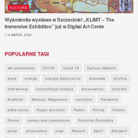
KULTURA
Wyśmienita wystawa w Szczecinie! „KLIMT – The
Immersive Exhibition” już w Digital Art Cente
9 MARCA, 2026
POPULARNE TAGI
akt oskarżenia
COVID
Covid 19
Dariusz Matecki
enea
energa
energia elektryczna
Goleniów
Gryfino
interwencja
komunikacja miejska
Koronawirus
koszalin
Kradzież
Mateusz Wagemann
narkotyki
Pandemia
piłka nożna
Pogoń Szczecin
Police
Policja
Polska
Pomoc
pomoc pokrzywdzonym
Pomorze Zachodnie
pożar
prokuratura
prąd
Remont
Sport
Stargard