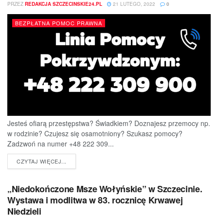
PRZEZ
REDAKCJA SZCZECINSKIE24.PL
21 LUTEGO, 2022
0
BEZPŁATNA POMOC PRAWNA
Jesteś ofiarą przestępstwa? Świadkiem? Doznajesz przemocy np.
w rodzinie? Czujesz się osamotniony? Szukasz pomocy?
Zadzwoń na numer +48 222 309...
DETAILS
CZYTAJ WIĘCEJ...
„Niedokończone Msze Wołyńskie” w Szczecinie.
Wystawa i modlitwa w 83. rocznicę Krwawej
Niedzieli