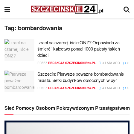
Tag:
bombardowania
Izrael na czarnej liście ONZ? Odpowiada za
śmierć i kalectwo ponad 1000 palestyńskich
dzieci
PRZEZ
REDAKCJA SZCZECINSKIE24.PL
4 LATA AGO
0
Szczecin: Pierwsze poważne bombardowanie
miasta. Setki budynków obróconych w pył
PRZEZ
REDAKCJA SZCZECINSKIE24.PL
4 LATA AGO
0
Sieć Pomocy Osobom Pokrzywdzonym Przestępstwem