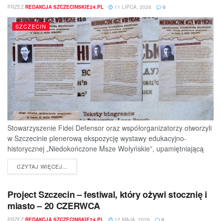
PRZEZ
REDAKCJA SZCZECINSKIE24.PL
11 LIPCA, 2026
0
SZCZECIN
Stowarzyszenie Fidei Defensor oraz współorganizatorzy otworzyli
w Szczecinie plenerową ekspozycję wystawy edukacyjno-
historycznej „Niedokończone Msze Wołyńskie”, upamiętniającą
ofiary jednej z najtragiczniejszych...
DETAILS
CZYTAJ WIĘCEJ...
Project Szczecin – festiwal, który ożywi stocznię i
miasto – 20 CZERWCA
PRZEZ
REDAKCJA SZCZECINSKIE24.PL
12 MAJA, 2026
0