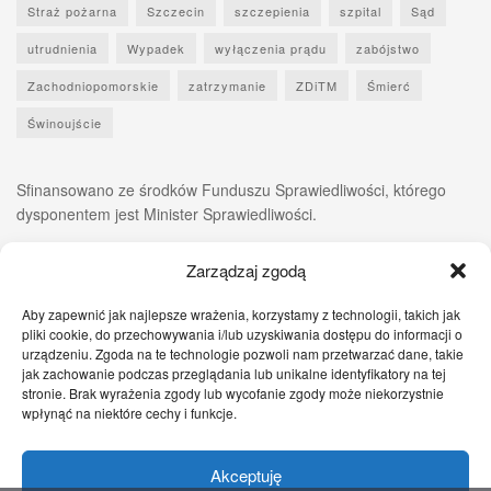
Straż pożarna
Szczecin
szczepienia
szpital
Sąd
utrudnienia
Wypadek
wyłączenia prądu
zabójstwo
Zachodniopomorskie
zatrzymanie
ZDiTM
Śmierć
Świnoujście
Sfinansowano ze środków Funduszu Sprawiedliwości, którego
dysponentem jest Minister Sprawiedliwości.
Zarządzaj zgodą
Aby zapewnić jak najlepsze wrażenia, korzystamy z technologii, takich jak
pliki cookie, do przechowywania i/lub uzyskiwania dostępu do informacji o
urządzeniu. Zgoda na te technologie pozwoli nam przetwarzać dane, takie
jak zachowanie podczas przeglądania lub unikalne identyfikatory na tej
stronie. Brak wyrażenia zgody lub wycofanie zgody może niekorzystnie
wpłynąć na niektóre cechy i funkcje.
Akceptuję
Zgłoś nam!
Szczecińskie Wiadomości
Sport
Zdrowie