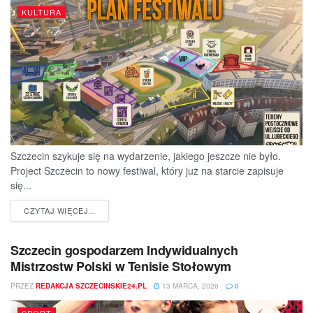
KULTURA
Szczecin szykuje się na wydarzenie, jakiego jeszcze nie było.
Project Szczecin to nowy festiwal, który już na starcie zapisuje
się...
DETAILS
CZYTAJ WIĘCEJ...
Szczecin gospodarzem Indywidualnych
Mistrzostw Polski w Tenisie Stołowym
PRZEZ
REDAKCJA SZCZECINSKIE24.PL
13 MARCA, 2026
0