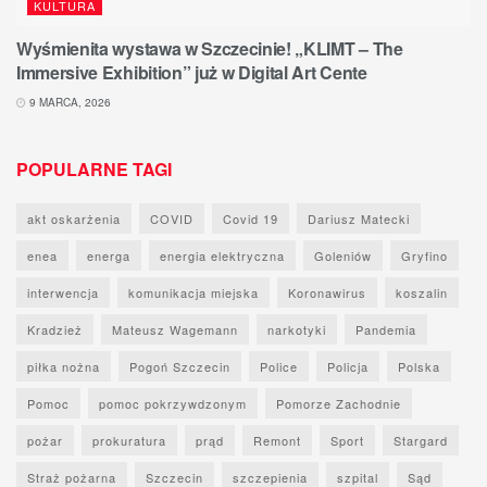
KULTURA
Wyśmienita wystawa w Szczecinie! „KLIMT – The
Immersive Exhibition” już w Digital Art Cente
9 MARCA, 2026
POPULARNE TAGI
akt oskarżenia
COVID
Covid 19
Dariusz Matecki
enea
energa
energia elektryczna
Goleniów
Gryfino
interwencja
komunikacja miejska
Koronawirus
koszalin
Kradzież
Mateusz Wagemann
narkotyki
Pandemia
piłka nożna
Pogoń Szczecin
Police
Policja
Polska
Pomoc
pomoc pokrzywdzonym
Pomorze Zachodnie
pożar
prokuratura
prąd
Remont
Sport
Stargard
Straż pożarna
Szczecin
szczepienia
szpital
Sąd