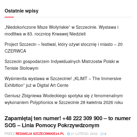
Ostatnie wpisy
„Niedokończone Msze Wołyńskie” w Szczecinie. Wystawa i
modlitwa w 83. rocznicę Krwawej Niedzieli
Project Szczecin – festiwal, który ożywi stocznię i miasto – 20
CZERWCA
Szczecin gospodarzem Indywidualnych Mistrzostw Polski w
Tenisie Stołowym
Wyśmienita wystawa w Szczecinie! „KLIMT – The Immersive
Exhibition” już w Digital Art Cente
Geniusz Zbigniewa Wodeckiego spotyka się z fenomenalnym
wykonaniem Polyphonics w Szczecinie 28 kwietnia 2026 roku
Zapamiętaj ten numer! +48 222 309 900 – to numer
SOS – Linia Pomocy Pokrzywdzonym
PRZEZ
REDAKCJA SZCZECINSKIE24.PL
21 LUTEGO, 2022
0