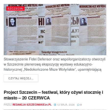
SZCZECIN
Stowarzyszenie Fidei Defensor oraz współorganizatorzy otworzyli
w Szczecinie plenerową ekspozycję wystawy edukacyjno-
historycznej „Niedokończone Msze Wołyńskie”, upamiętniającą
ofiary jednej z najtragiczniejszych...
DETAILS
CZYTAJ WIĘCEJ...
Project Szczecin – festiwal, który ożywi stocznię i
miasto – 20 CZERWCA
PRZEZ
REDAKCJA SZCZECINSKIE24.PL
12 MAJA, 2026
0