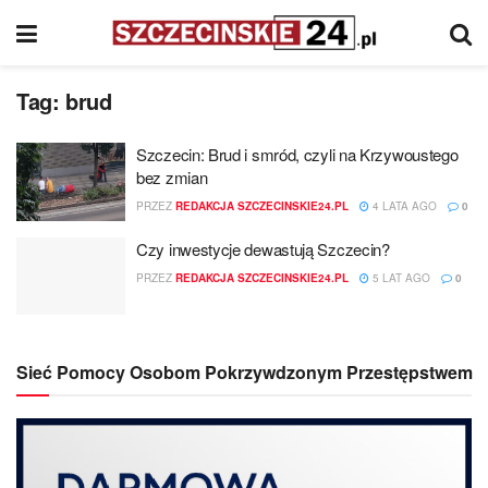
Tag:
brud
Szczecin: Brud i smród, czyli na Krzywoustego
bez zmian
PRZEZ
REDAKCJA SZCZECINSKIE24.PL
4 LATA AGO
0
Czy inwestycje dewastują Szczecin?
PRZEZ
REDAKCJA SZCZECINSKIE24.PL
5 LAT AGO
0
Sieć Pomocy Osobom Pokrzywdzonym Przestępstwem