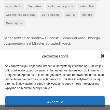
utrudnienia
Wypadek
wyłączenia prądu
zabójstwo
Zachodniopomorskie
zatrzymanie
ZDiTM
Śmierć
Świnoujście
Sfinansowano ze środków Funduszu Sprawiedliwości, którego
dysponentem jest Minister Sprawiedliwości.
Zarządzaj zgodą
Aby zapewnić jak najlepsze wrażenia, korzystamy z technologii, takich jak
pliki cookie, do przechowywania i/lub uzyskiwania dostępu do informacji o
urządzeniu. Zgoda na te technologie pozwoli nam przetwarzać dane, takie
jak zachowanie podczas przeglądania lub unikalne identyfikatory na tej
stronie. Brak wyrażenia zgody lub wycofanie zgody może niekorzystnie
wpłynąć na niektóre cechy i funkcje.
Akceptuję
Zgłoś nam!
Szczecińskie Wiadomości
Sport
Zdrowie