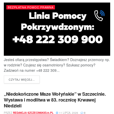
BEZPŁATNA POMOC PRAWNA
Jesteś ofiarą przestępstwa? Świadkiem? Doznajesz przemocy np.
w rodzinie? Czujesz się osamotniony? Szukasz pomocy?
Zadzwoń na numer +48 222 309...
DETAILS
CZYTAJ WIĘCEJ...
„Niedokończone Msze Wołyńskie” w Szczecinie.
Wystawa i modlitwa w 83. rocznicę Krwawej
Niedzieli
PRZEZ
REDAKCJA SZCZECINSKIE24.PL
11 LIPCA, 2026
0