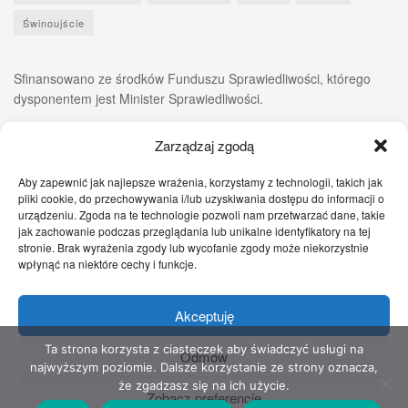
Świnoujście
Sfinansowano ze środków Funduszu Sprawiedliwości, którego
dysponentem jest Minister Sprawiedliwości.
Zarządzaj zgodą
Aby zapewnić jak najlepsze wrażenia, korzystamy z technologii, takich jak
pliki cookie, do przechowywania i/lub uzyskiwania dostępu do informacji o
urządzeniu. Zgoda na te technologie pozwoli nam przetwarzać dane, takie
jak zachowanie podczas przeglądania lub unikalne identyfikatory na tej
stronie. Brak wyrażenia zgody lub wycofanie zgody może niekorzystnie
wpłynąć na niektóre cechy i funkcje.
Akceptuję
Zgłoś nam!
Szczecińskie Wiadomości
Sport
Zdrowie
Prawo
Pomoc Prawna
Kontakt
Ta strona korzysta z ciasteczek aby świadczyć usługi na
Odmów
najwyższym poziomie. Dalsze korzystanie ze strony oznacza,
Copyright © 2022 Stowarzyszenie Przyjaciół Zdrowia - Wszelkie prawa
że zgadzasz się na ich użycie.
Zobacz preferencje
zastrzeżone