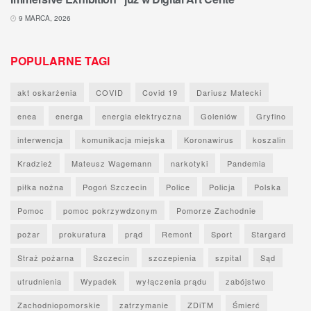
9 MARCA, 2026
POPULARNE TAGI
akt oskarżenia
COVID
Covid 19
Dariusz Matecki
enea
energa
energia elektryczna
Goleniów
Gryfino
interwencja
komunikacja miejska
Koronawirus
koszalin
Kradzież
Mateusz Wagemann
narkotyki
Pandemia
piłka nożna
Pogoń Szczecin
Police
Policja
Polska
Pomoc
pomoc pokrzywdzonym
Pomorze Zachodnie
pożar
prokuratura
prąd
Remont
Sport
Stargard
Straż pożarna
Szczecin
szczepienia
szpital
Sąd
utrudnienia
Wypadek
wyłączenia prądu
zabójstwo
Zachodniopomorskie
zatrzymanie
ZDiTM
Śmierć