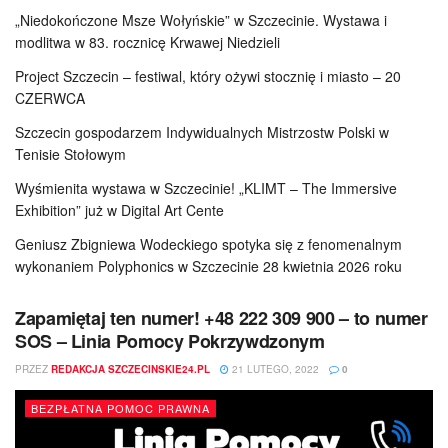
„Niedokończone Msze Wołyńskie” w Szczecinie. Wystawa i
modlitwa w 83. rocznicę Krwawej Niedzieli
Project Szczecin – festiwal, który ożywi stocznię i miasto – 20
CZERWCA
Szczecin gospodarzem Indywidualnych Mistrzostw Polski w
Tenisie Stołowym
Wyśmienita wystawa w Szczecinie! „KLIMT – The Immersive
Exhibition” już w Digital Art Cente
Geniusz Zbigniewa Wodeckiego spotyka się z fenomenalnym
wykonaniem Polyphonics w Szczecinie 28 kwietnia 2026 roku
Zapamiętaj ten numer! +48 222 309 900 – to numer
SOS – Linia Pomocy Pokrzywdzonym
PRZEZ
REDAKCJA SZCZECINSKIE24.PL
21 LUTEGO, 2022
0
BEZPŁATNA POMOC PRAWNA