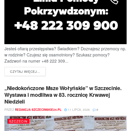
Jesteś ofiarą przestępstwa? Świadkiem? Doznajesz przemocy np.
w rodzinie? Czujesz się osamotniony? Szukasz pomocy?
Zadzwoń na numer +48 222 309...
DETAILS
CZYTAJ WIĘCEJ...
„Niedokończone Msze Wołyńskie” w Szczecinie.
Wystawa i modlitwa w 83. rocznicę Krwawej
Niedzieli
PRZEZ
REDAKCJA SZCZECINSKIE24.PL
11 LIPCA, 2026
0
SZCZECIN