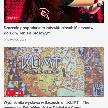
SPORT
Szczecin gospodarzem Indywidualnych Mistrzostw
Polski w Tenisie Stołowym
13 MARCA, 2026
KULTURA
Wyśmienita wystawa w Szczecinie! „KLIMT – The
Immersive Exhibition” już w Digital Art Cente