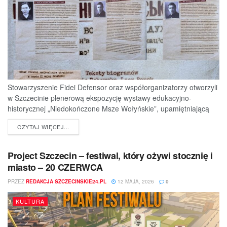
Stowarzyszenie Fidei Defensor oraz współorganizatorzy otworzyli
w Szczecinie plenerową ekspozycję wystawy edukacyjno-
historycznej „Niedokończone Msze Wołyńskie”, upamiętniającą
ofiary jednej z najtragiczniejszych...
DETAILS
CZYTAJ WIĘCEJ...
Project Szczecin – festiwal, który ożywi stocznię i
miasto – 20 CZERWCA
PRZEZ
REDAKCJA SZCZECINSKIE24.PL
12 MAJA, 2026
0
KULTURA