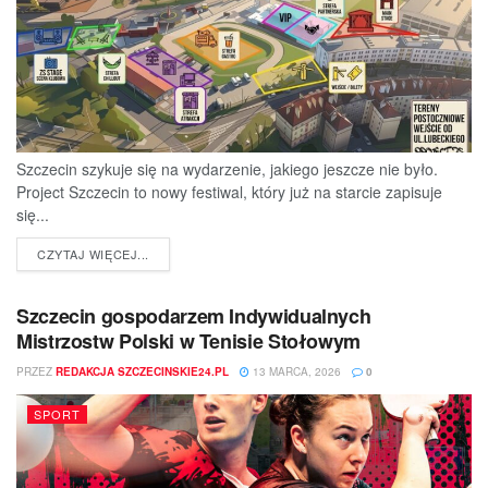
Szczecin szykuje się na wydarzenie, jakiego jeszcze nie było.
Project Szczecin to nowy festiwal, który już na starcie zapisuje
się...
DETAILS
CZYTAJ WIĘCEJ...
Szczecin gospodarzem Indywidualnych
Mistrzostw Polski w Tenisie Stołowym
PRZEZ
REDAKCJA SZCZECINSKIE24.PL
13 MARCA, 2026
0
SPORT