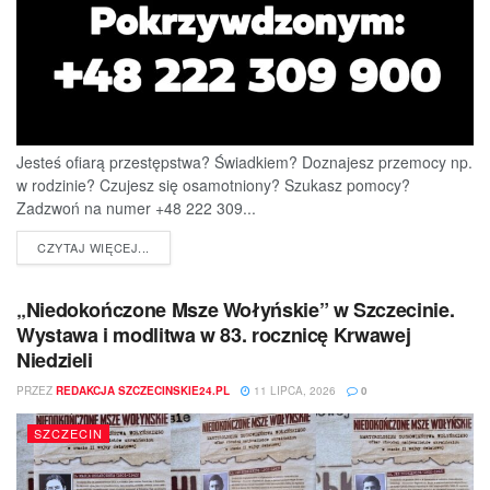
Jesteś ofiarą przestępstwa? Świadkiem? Doznajesz przemocy np.
w rodzinie? Czujesz się osamotniony? Szukasz pomocy?
Zadzwoń na numer +48 222 309...
DETAILS
CZYTAJ WIĘCEJ...
„Niedokończone Msze Wołyńskie” w Szczecinie.
Wystawa i modlitwa w 83. rocznicę Krwawej
Niedzieli
PRZEZ
REDAKCJA SZCZECINSKIE24.PL
11 LIPCA, 2026
0
SZCZECIN