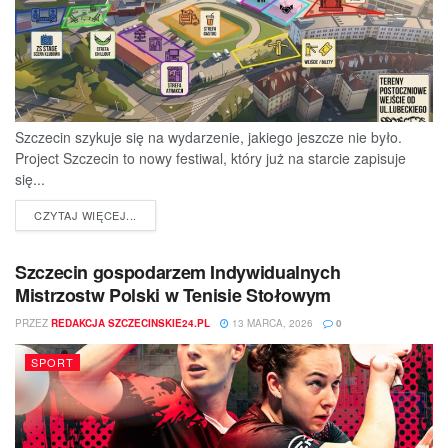
Szczecin szykuje się na wydarzenie, jakiego jeszcze nie było.
Project Szczecin to nowy festiwal, który już na starcie zapisuje
się...
DETAILS
CZYTAJ WIĘCEJ...
Szczecin gospodarzem Indywidualnych
Mistrzostw Polski w Tenisie Stołowym
PRZEZ
REDAKCJA SZCZECINSKIE24.PL
13 MARCA, 2026
0
SPORT