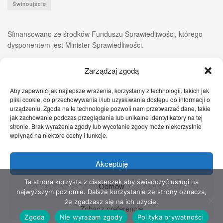
Świnoujście
Sfinansowano ze środków Funduszu Sprawiedliwości, którego
dysponentem jest Minister Sprawiedliwości.
Zarządzaj zgodą
Aby zapewnić jak najlepsze wrażenia, korzystamy z technologii, takich jak
pliki cookie, do przechowywania i/lub uzyskiwania dostępu do informacji o
urządzeniu. Zgoda na te technologie pozwoli nam przetwarzać dane, takie
jak zachowanie podczas przeglądania lub unikalne identyfikatory na tej
stronie. Brak wyrażenia zgody lub wycofanie zgody może niekorzystnie
wpłynąć na niektóre cechy i funkcje.
Akceptuję
Zgłoś nam!
Szczecińskie Wiadomości
Sport
Zdrowie
Prawo
Pomoc Prawna
Kontakt
Ta strona korzysta z ciasteczek aby świadczyć usługi na
Odmów
najwyższym poziomie. Dalsze korzystanie ze strony oznacza,
Copyright © 2022 Stowarzyszenie Przyjaciół Zdrowia - Wszelkie prawa
że zgadzasz się na ich użycie.
Zobacz preferencje
zastrzeżone
Zgoda
Nie wyrażam zgody
Polityka prywatności