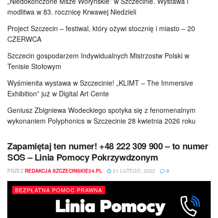
„Niedokończone Msze Wołyńskie” w Szczecinie. Wystawa i
modlitwa w 83. rocznicę Krwawej Niedzieli
Project Szczecin – festiwal, który ożywi stocznię i miasto – 20
CZERWCA
Szczecin gospodarzem Indywidualnych Mistrzostw Polski w
Tenisie Stołowym
Wyśmienita wystawa w Szczecinie! „KLIMT – The Immersive
Exhibition” już w Digital Art Cente
Geniusz Zbigniewa Wodeckiego spotyka się z fenomenalnym
wykonaniem Polyphonics w Szczecinie 28 kwietnia 2026 roku
Zapamiętaj ten numer! +48 222 309 900 – to numer
SOS – Linia Pomocy Pokrzywdzonym
PRZEZ
REDAKCJA SZCZECINSKIE24.PL
21 LUTEGO, 2022
0
BEZPŁATNA POMOC PRAWNA