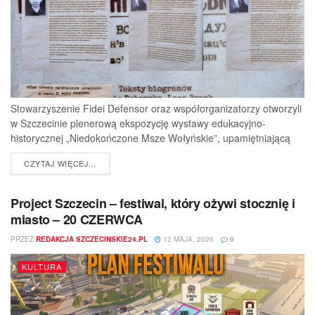
Stowarzyszenie Fidei Defensor oraz współorganizatorzy otworzyli
w Szczecinie plenerową ekspozycję wystawy edukacyjno-
historycznej „Niedokończone Msze Wołyńskie”, upamiętniającą
ofiary jednej z najtragiczniejszych...
DETAILS
CZYTAJ WIĘCEJ...
Project Szczecin – festiwal, który ożywi stocznię i
miasto – 20 CZERWCA
PRZEZ
REDAKCJA SZCZECINSKIE24.PL
12 MAJA, 2026
0
KULTURA