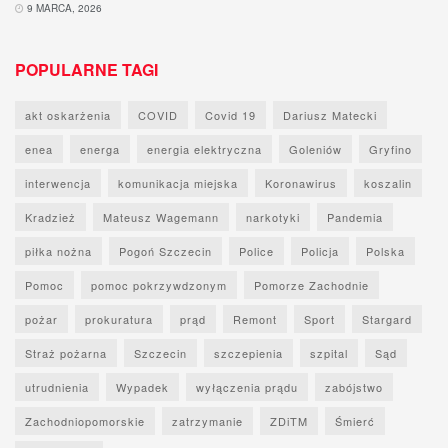
9 MARCA, 2026
POPULARNE TAGI
akt oskarżenia
COVID
Covid 19
Dariusz Matecki
enea
energa
energia elektryczna
Goleniów
Gryfino
interwencja
komunikacja miejska
Koronawirus
koszalin
Kradzież
Mateusz Wagemann
narkotyki
Pandemia
piłka nożna
Pogoń Szczecin
Police
Policja
Polska
Pomoc
pomoc pokrzywdzonym
Pomorze Zachodnie
pożar
prokuratura
prąd
Remont
Sport
Stargard
Straż pożarna
Szczecin
szczepienia
szpital
Sąd
utrudnienia
Wypadek
wyłączenia prądu
zabójstwo
Zachodniopomorskie
zatrzymanie
ZDiTM
Śmierć