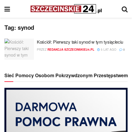
Tag:
synod
Kościół: Pierwszy taki synod w tym tysiącleciu
PRZEZ
REDAKCJA SZCZECINSKIE24.PL
5 LAT AGO
0
Sieć Pomocy Osobom Pokrzywdzonym Przestępstwem