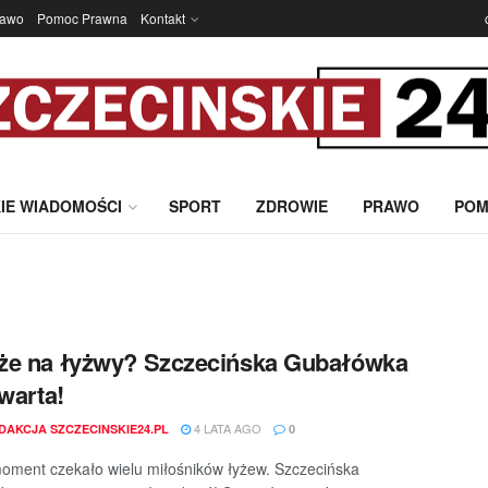
rawo
Pomoc Prawna
Kontakt
IE WIADOMOŚCI
SPORT
ZDROWIE
PRAWO
POM
że na łyżwy? Szczecińska Gubałówka
twarta!
4 LATA AGO
DAKCJA SZCZECINSKIE24.PL
0
oment czekało wielu miłośników łyżew. Szczecińska