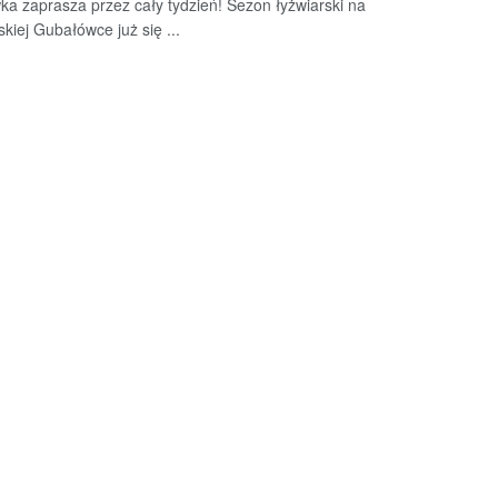
a zaprasza przez cały tydzień! Sezon łyżwiarski na
skiej Gubałówce już się ...