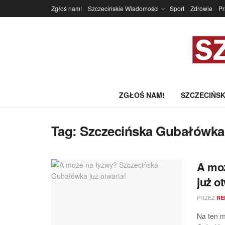
Zgłoś nam!
Szczecińskie Wiadomości
Sport
Zdrowie
P
ZGŁOŚ NAM!
SZCZECIŃSK
Tag:
Szczecińska Gubałówka
A mo
już o
PRZEZ
RE
Na ten m