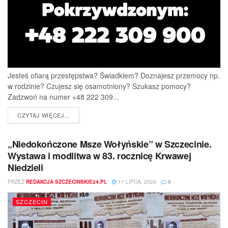
Jesteś ofiarą przestępstwa? Świadkiem? Doznajesz przemocy np.
w rodzinie? Czujesz się osamotniony? Szukasz pomocy?
Zadzwoń na numer +48 222 309...
DETAILS
CZYTAJ WIĘCEJ...
„Niedokończone Msze Wołyńskie” w Szczecinie.
Wystawa i modlitwa w 83. rocznicę Krwawej
Niedzieli
PRZEZ
REDAKCJA SZCZECINSKIE24.PL
11 LIPCA, 2026
0
SZCZECIN