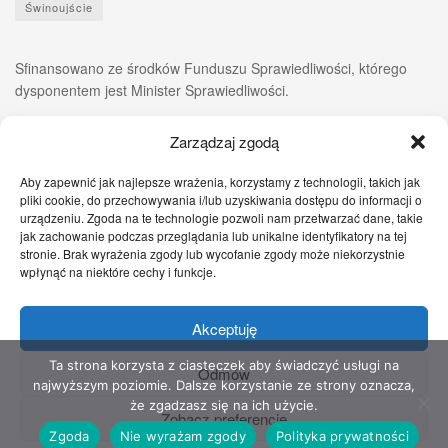
Świnoujście
Sfinansowano ze środków Funduszu Sprawiedliwości, którego
dysponentem jest Minister Sprawiedliwości.
Zarządzaj zgodą
Aby zapewnić jak najlepsze wrażenia, korzystamy z technologii, takich jak
pliki cookie, do przechowywania i/lub uzyskiwania dostępu do informacji o
urządzeniu. Zgoda na te technologie pozwoli nam przetwarzać dane, takie
jak zachowanie podczas przeglądania lub unikalne identyfikatory na tej
stronie. Brak wyrażenia zgody lub wycofanie zgody może niekorzystnie
wpłynąć na niektóre cechy i funkcje.
Akceptuję
Zgłoś nam!
Szczecińskie Wiadomości
Sport
Zdrowie
Prawo
Pomoc Prawna
Kontakt
Ta strona korzysta z ciasteczek aby świadczyć usługi na
Odmów
najwyższym poziomie. Dalsze korzystanie ze strony oznacza,
Copyright © 2022 Stowarzyszenie Przyjaciół Zdrowia - Wszelkie prawa
że zgadzasz się na ich użycie.
Zobacz preferencje
zastrzeżone
Zgoda
Nie wyrażam zgody
Polityka prywatności