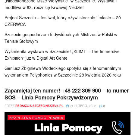
„Niedokończone Msze Wołyńskie” w Szczecinie. Wystawa i
modlitwa w 83. rocznicę Krwawej Niedzieli
Project Szczecin – festiwal, który ożywi stocznię i miasto – 20
CZERWCA
Szczecin gospodarzem Indywidualnych Mistrzostw Polski w
Tenisie Stołowym
Wyśmienita wystawa w Szczecinie! „KLIMT – The Immersive
Exhibition” już w Digital Art Cente
Geniusz Zbigniewa Wodeckiego spotyka się z fenomenalnym
wykonaniem Polyphonics w Szczecinie 28 kwietnia 2026 roku
Zapamiętaj ten numer! +48 222 309 900 – to numer
SOS – Linia Pomocy Pokrzywdzonym
PRZEZ
REDAKCJA SZCZECINSKIE24.PL
21 LUTEGO, 2022
0
BEZPŁATNA POMOC PRAWNA