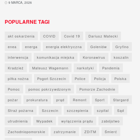
9 MARCA, 2026
POPULARNE TAGI
akt oskarżenia
COVID
Covid 19
Dariusz Matecki
enea
energa
energia elektryczna
Goleniów
Gryfino
interwencja
komunikacja miejska
Koronawirus
koszalin
Kradzież
Mateusz Wagemann
narkotyki
Pandemia
piłka nożna
Pogoń Szczecin
Police
Policja
Polska
Pomoc
pomoc pokrzywdzonym
Pomorze Zachodnie
pożar
prokuratura
prąd
Remont
Sport
Stargard
Straż pożarna
Szczecin
szczepienia
szpital
Sąd
utrudnienia
Wypadek
wyłączenia prądu
zabójstwo
Zachodniopomorskie
zatrzymanie
ZDiTM
Śmierć