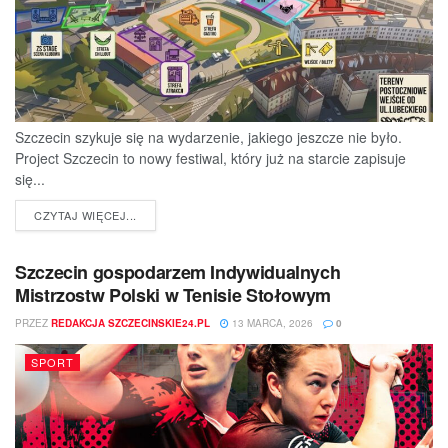
Szczecin szykuje się na wydarzenie, jakiego jeszcze nie było.
Project Szczecin to nowy festiwal, który już na starcie zapisuje
się...
DETAILS
CZYTAJ WIĘCEJ...
Szczecin gospodarzem Indywidualnych
Mistrzostw Polski w Tenisie Stołowym
PRZEZ
REDAKCJA SZCZECINSKIE24.PL
13 MARCA, 2026
0
SPORT