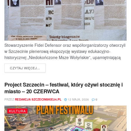
Stowarzyszenie Fidei Defensor oraz współorganizatorzy otworzyli
w Szczecinie plenerową ekspozycję wystawy edukacyjno-
historycznej „Niedokończone Msze Wołyńskie”, upamiętniającą
ofiary jednej z najtragiczniejszych...
DETAILS
CZYTAJ WIĘCEJ...
Project Szczecin – festiwal, który ożywi stocznię i
miasto – 20 CZERWCA
PRZEZ
REDAKCJA SZCZECINSKIE24.PL
12 MAJA, 2026
0
KULTURA