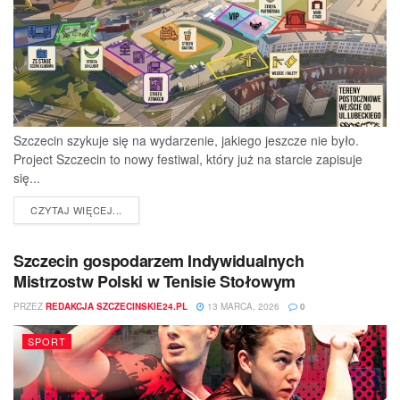
Szczecin szykuje się na wydarzenie, jakiego jeszcze nie było.
Project Szczecin to nowy festiwal, który już na starcie zapisuje
się...
DETAILS
CZYTAJ WIĘCEJ...
Szczecin gospodarzem Indywidualnych
Mistrzostw Polski w Tenisie Stołowym
PRZEZ
REDAKCJA SZCZECINSKIE24.PL
13 MARCA, 2026
0
SPORT