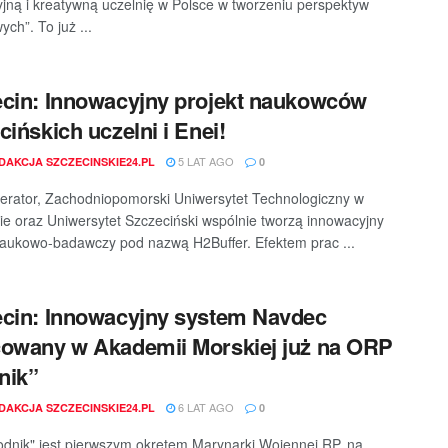
jną i kreatywną uczelnię w Polsce w tworzeniu perspektyw
ch”. To już ...
cin: Innowacyjny projekt naukowców
cińskich uczelni i Enei!
5 LAT AGO
DAKCJA SZCZECINSKIE24.PL
0
rator, Zachodniopomorski Uniwersytet Technologiczny w
ie oraz Uniwersytet Szczeciński wspólnie tworzą innowacyjny
naukowo-badawczy pod nazwą H2Buffer. Efektem prac ...
cin: Innowacyjny system Navdec
owany w Akademii Morskiej już na ORP
nik”
6 LAT AGO
DAKCJA SZCZECINSKIE24.PL
0
nik" jest pierwszym okrętem Marynarki Wojennej RP, na