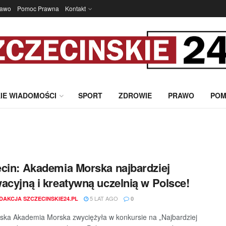
rawo
Pomoc Prawna
Kontakt
IE WIADOMOŚCI
SPORT
ZDROWIE
PRAWO
POM
cin: Akademia Morska najbardziej
acyjną i kreatywną uczelnią w Polsce!
5 LAT AGO
DAKCJA SZCZECINSKIE24.PL
0
ska Akademia Morska zwyciężyła w konkursie na „Najbardziej