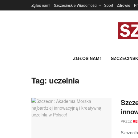
Zgłoś nam!
Szczecińskie Wiadomości
Sport
Zdrowie
P
ZGŁOŚ NAM!
SZCZECIŃSK
Tag:
uczelnia
Szcze
innow
PRZEZ
RE
Szczeciń