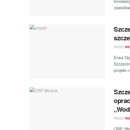
innowacy
zawodowy
Szcze
szcze
PRZEZ
RE
Enea Ope
Szczecin
projekt 
Szcze
oprac
„Wod
PRZEZ
RE
ORP "Wod