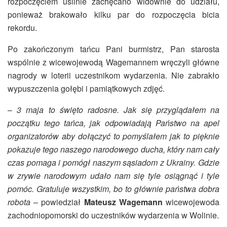
rozpoczęciem usilnie zachęcano widownie do udziału,
ponieważ brakowało kilku par do rozpoczęcia bicia
rekordu.
Po zakończonym tańcu Pani burmistrz, Pan starosta
wspólnie z wicewojewodą Wagemannem wręczyli główne
nagrody w loterii uczestnikom wydarzenia. Nie zabrakło
wypuszczenia gołębi i pamiątkowych zdjęć.
–
3 maja to święto radosne. Jak się przyglądałem na
początku tego tańca, jak odpowiadają Państwo na apel
organizatorów aby dołączyć to pomyślałem jak to pięknie
pokazuje tego naszego narodowego ducha, który nam cały
czas pomaga i pomógł naszym sąsiadom z Ukrainy. Gdzie
w zrywie narodowym udało nam się tyle osiągnąć i tyle
pomóc. Gratuluje wszystkim, bo to głównie państwa dobra
robota
– powiedział
Mateusz Wagemann
wicewojewoda
zachodniopomorski do uczestników wydarzenia w Wolinie.