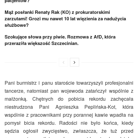
pacjentów?
Mąż posłanki Renaty Rak (KO) z prokuratorskimi
zarzutami! Grozi mu nawet 10 lat więzienia za nadużycia
służbowe?
Szokujące słowa przy piwie. Rozmowa z AfD, która
przeraziła większość Szczecinian.
Pani burmistrz i panu staroście towarzyszyli profesjonalni
tancerze, natomiast pan wojewoda zatańczył wspólnie z
małżonką. Chętnych do pobicia rekordu zachęcała
niestrudzona Pani Agnieszka Peplińska-Kot, która
wspólnie z pracownikami przy porannej kawie wpadła na
pomysł bicia rekordu. Radości nie było końca, kiedy
sędzia ogłosił zwycięstwo, zwłaszcza, że tuż przed