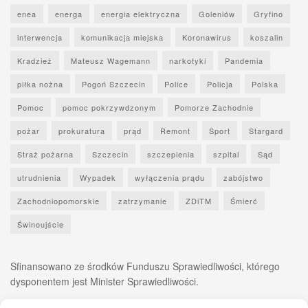
enea
energa
energia elektryczna
Goleniów
Gryfino
interwencja
komunikacja miejska
Koronawirus
koszalin
Kradzież
Mateusz Wagemann
narkotyki
Pandemia
piłka nożna
Pogoń Szczecin
Police
Policja
Polska
Pomoc
pomoc pokrzywdzonym
Pomorze Zachodnie
pożar
prokuratura
prąd
Remont
Sport
Stargard
Straż pożarna
Szczecin
szczepienia
szpital
Sąd
utrudnienia
Wypadek
wyłączenia prądu
zabójstwo
Zachodniopomorskie
zatrzymanie
ZDiTM
Śmierć
Świnoujście
Sfinansowano ze środków Funduszu Sprawiedliwości, którego
dysponentem jest Minister Sprawiedliwości.