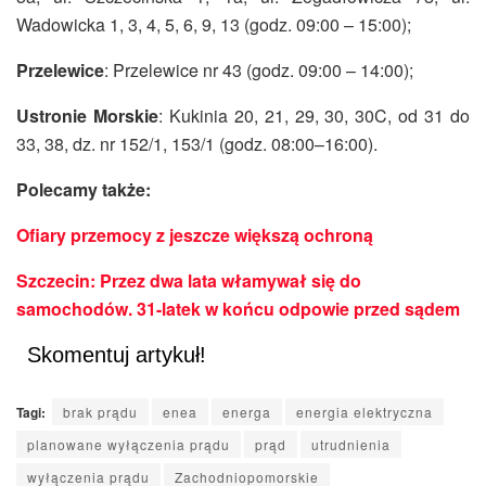
Wadowicka 1, 3, 4, 5, 6, 9, 13 (godz. 09:00 – 15:00);
Przelewice
: Przelewice nr 43 (godz. 09:00 – 14:00);
Ustronie Morskie
: Kukinia 20, 21, 29, 30, 30C, od 31 do
33, 38, dz. nr 152/1, 153/1 (godz. 08:00–16:00).
Polecamy także:
Ofiary przemocy z jeszcze większą ochroną
Szczecin: Przez dwa lata włamywał się do
samochodów. 31-latek w końcu odpowie przed sądem
Skomentuj artykuł!
Tagi:
brak prądu
enea
energa
energia elektryczna
planowane wyłączenia prądu
prąd
utrudnienia
wyłączenia prądu
Zachodniopomorskie