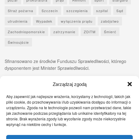
Straż pożarna
Szczecin
szczepienia
szpital
Sąd
utrudnienia
Wypadek
wyłączenia prądu
zabójstwo
Zachodniopomorskie
zatrzymanie
ZDiTM
Śmierć
Świnoujście
Sfinansowano ze środków Funduszu Sprawiedliwości, którego
dysponentem jest Minister Sprawiedliwości.
Zarządzaj zgodą
Aby zapewnić jak najlepsze wrażenia, korzystamy z technologii, takich jak
pliki cookie, do przechowywania i/lub uzyskiwania dostępu do informacji o
urządzeniu. Zgoda na te technologie pozwoli nam przetwarzać dane, takie
jak zachowanie podczas przeglądania lub unikalne identyfikatory na tej
stronie. Brak wyrażenia zgody lub wycofanie zgody może niekorzystnie
wpłynąć na niektóre cechy i funkcje.