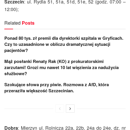
Szczecin
: ul. Rydla 51, 51a, 51d, 51e, 52 (godz. 07:00 –
12:00);
Related
Posts
Ponad 80 tys. zł premii dla dyrektorki szpitala w Gryficach.
Czy to uzasadnione w obliczu dramatycznej sytuacji
pacjentów?
Mąż posłanki Renaty Rak (KO) z prokuratorskimi
zarzutami! Grozi mu nawet 10 lat więzienia za nadużycia
służbowe?
Szokujące słowa przy piwie. Rozmowa z AfD, która
przeraziła większość Szczecinian.
Dobra
: Mierzyn ul. Rolnicza 22a, 22b, 24a do 24e, dz. nr