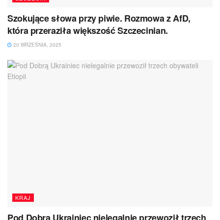
Szokujące słowa przy piwie. Rozmowa z AfD,
która przeraziła większość Szczecinian.
20 WRZEŚNIA, 2025
KRAJ
Pod Dobrą Ukrainiec nielegalnie przewoził trzech