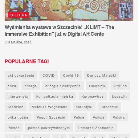
KULTURA
Wyśmienita wystawa w Szczecinie! „KLIMT – The
Immersive Exhibition” już w Digital Art Cente
9 MARCA, 2026
POPULARNE TAGI
akt oskarżenia
COVID
Covid 19
Dariusz Matecki
enea
energa
energia elektryczna
Goleniów
Gryfino
interwencja
komunikacja miejska
Koronawirus
koszalin
Kradzież
Mateusz Wagemann
narkotyki
Pandemia
piłka nożna
Pogoń Szczecin
Police
Policja
Polska
Pomoc
pomoc pokrzywdzonym
Pomorze Zachodnie
pożar
prokuratura
prąd
Remont
Sport
Stargard