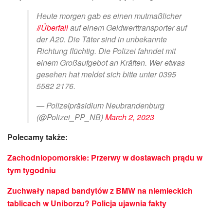
Heute morgen gab es einen mutmaßlicher
#Überfall
auf einem Geldwerttransporter auf
der A20. Die Täter sind in unbekannte
Richtung flüchtig. Die Polizei fahndet mit
einem Großaufgebot an Kräften. Wer etwas
gesehen hat meldet sich bitte unter 0395
5582 2176.
— Polizeipräsidium Neubrandenburg
(@Polizei_PP_NB)
March 2, 2023
Polecamy także:
Zachodniopomorskie: Przerwy w dostawach prądu w
tym tygodniu
Zuchwały napad bandytów z BMW na niemieckich
tablicach w Uniborzu? Policja ujawnia fakty