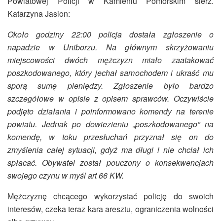
Powiatowej Policji w Kamieniu Pomorskim sierż.
Katarzyna Jasion:
Około godziny 22:00 policja dostała zgłoszenie o
napadzie w Uniborzu. Na głównym skrzyżowaniu
miejscowości dwóch mężczyzn miało zaatakować
poszkodowanego, który jechał samochodem i ukraść mu
sporą sumę pieniędzy. Zgłoszenie było bardzo
szczegółowe w opisie z opisem sprawców. Oczywiście
podjęto działania i poinformowano komendy na terenie
powiatu. Jednak po dowiezieniu „poszkodowanego” na
komendę, w toku przesłuchań przyznał się on do
zmyślenia całej sytuacji, gdyż ma długi i nie chciał ich
spłacać. Obywatel został pouczony o konsekwencjach
swojego czynu w myśl art 66 KW.
Mężczyznę chcącego wykorzystać policję do swoich
interesów, czeka teraz kara aresztu, ograniczenia wolności