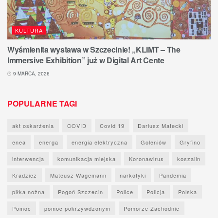
KULTURA
Wyśmienita wystawa w Szczecinie! „KLIMT – The
Immersive Exhibition” już w Digital Art Cente
9 MARCA, 2026
POPULARNE TAGI
akt oskarżenia
COVID
Covid 19
Dariusz Matecki
enea
energa
energia elektryczna
Goleniów
Gryfino
interwencja
komunikacja miejska
Koronawirus
koszalin
Kradzież
Mateusz Wagemann
narkotyki
Pandemia
piłka nożna
Pogoń Szczecin
Police
Policja
Polska
Pomoc
pomoc pokrzywdzonym
Pomorze Zachodnie