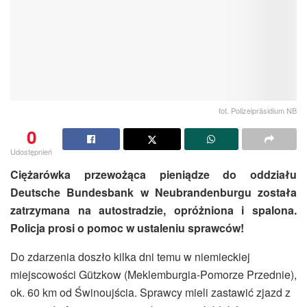
fot. Polizeipräsidium NB
0
Udostępnień
Ciężarówka przewożąca pieniądze do oddziału
Deutsche Bundesbank w Neubrandenburgu została
zatrzymana na autostradzie, opróżniona i spalona.
Policja prosi o pomoc w ustaleniu sprawców!
Do zdarzenia doszło kilka dni temu w niemieckiej
miejscowości Gützkow (Meklemburgia-Pomorze Przednie),
ok. 60 km od Świnoujścia. Sprawcy mieli zastawić zjazd z