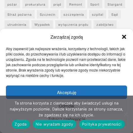
pożar
prokuratura
prąd
Remont
Sport
Stargard
Straż pożarna
Szczecin
szczepienia
szpital
Sąd
utrudnienia
Wypadek
wyłączenia prądu
zabójstwo
Zachodniopomorskie
zatrzymanie
ZDiTM
Śmierć
Zarządzaj zgodą
Świnoujście
Aby zapewnić jak najlepsze wrażenia, korzystamy z technologii, takich jak
pliki cookie, do przechowywania i/lub uzyskiwania dostępu do informacji o
urządzeniu. Zgoda na te technologie pozwoli nam przetwarzać dane, takie
Sfinansowano ze środków Funduszu Sprawiedliwości, którego
jak zachowanie podczas przeglądania lub unikalne identyfikatory na tej
dysponentem jest Minister Sprawiedliwości.
stronie. Brak wyrażenia zgody lub wycofanie zgody może niekorzystnie
wpłynąć na niektóre cechy i funkcje.
Akceptuję
Ta strona korzysta z ciasteczek aby świadczyć usługi na
Odmów
najwyższym poziomie. Dalsze korzystanie ze strony oznacza,
że zgadzasz się na ich użycie.
Zobacz preferencje
Zgoda
Nie wyrażam zgody
Polityka prywatności