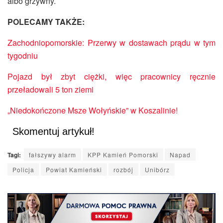
albo grzywny.
POLECAMY TAKŻE:
Zachodniopomorskie: Przerwy w dostawach prądu w tym
tygodniu
Pojazd był zbyt ciężki, więc pracownicy ręcznie
przeładowali 5 ton ziemi
„Niedokończone Msze Wołyńskie” w Koszalinie!
Skomentuj artykuł!
Tagi:
fałszywy alarm
KPP Kamień Pomorski
Napad
Policja
Powiat Kamieński
rozbój
Unibórz