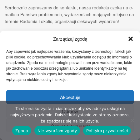
Serdecznie zapraszamy do kontaktu, nasza redakcja czeka na e-
maile o Państwa problemach, wydarzeniach mających miejsce na
terenie Radomia i okolic, organizacji ciekawych wydarzeń!
Nasz e-mail:
redakcja@szczecinskie24.pl
Zarządzaj zgodą
Na Facebooku:
Szczecinskie24.pl - Informacje z Pomorza
Zachodniego
Aby zapewnić jak najlepsze wrażenia, korzystamy z technologii, takich jak
pliki cookie, do przechowywania i/lub uzyskiwania dostępu do informacji o
urządzeniu. Zgoda na te technologie pozwoli nam przetwarzać dane, takie
jak zachowanie podczas przeglądania lub unikalne identyfikatory na tej
stronie. Brak wyrażenia zgody lub wycofanie zgody może niekorzystnie
wpłynąć na niektóre cechy i funkcje.
Akceptuję
Ta strona korzysta z ciasteczek aby świadczyć usługi na
Odmów
najwyższym poziomie. Dalsze korzystanie ze strony oznacza,
SPORT
że zgadzasz się na ich użycie.
Zobacz preferencje
Zgoda
Nie wyrażam zgody
Polityka prywatności
Szczecin gospodarzem Indywidualnych Mistrzostw