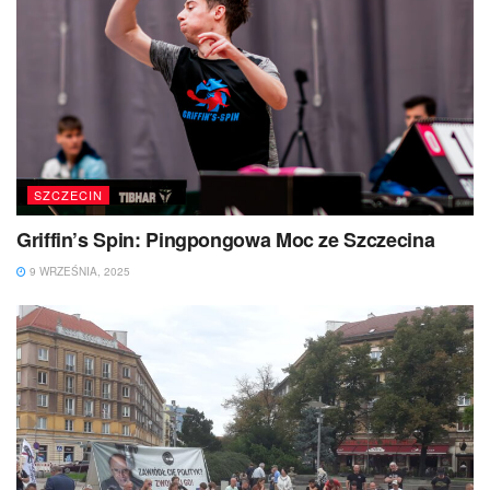
SZCZECIN
Griffin’s Spin: Pingpongowa Moc ze Szczecina
9 WRZEŚNIA, 2025