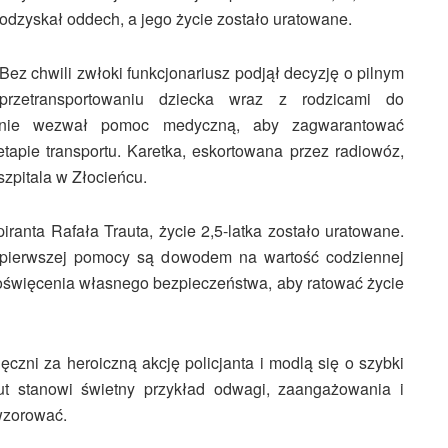
odzyskał oddech, a jego życie zostało uratowane.
Bez chwili zwłoki funkcjonariusz podjął decyzję o pilnym
przetransportowaniu dziecka wraz z rodzicami do
śnie wezwał pomoc medyczną, aby zagwarantować
apie transportu. Karetka, eskortowana przez radiowóz,
zpitala w Złocieńcu.
piranta Rafała Trauta, życie 2,5-latka zostało uratowane.
u pierwszej pomocy są dowodem na wartość codziennej
poświęcenia własnego bezpieczeństwa, aby ratować życie
czni za heroiczną akcję policjanta i modlą się o szybki
ut stanowi świetny przykład odwagi, zaangażowania i
wzorować.