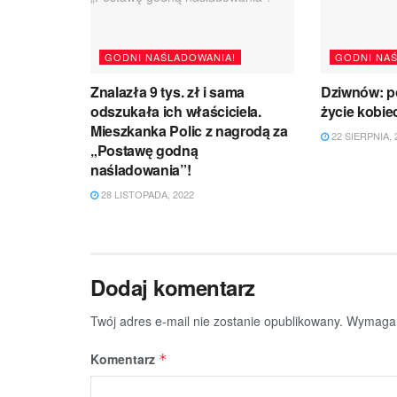
GODNI NAŚLADOWANIA!
GODNI NA
Znalazła 9 tys. zł i sama
Dziwnów: po
odszukała ich właściciela.
życie kobie
Mieszkanka Polic z nagrodą za
22 SIERPNIA, 
„Postawę godną
naśladowania”!
28 LISTOPADA, 2022
Dodaj komentarz
Twój adres e-mail nie zostanie opublikowany.
Wymagan
Komentarz
*