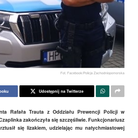
Fot. Facebook/Policja Zachodniopomorska
booku
Udostępnij na Twitterze
nta Rafała Trauta z Oddziału Prewencji Policji w
Czaplinka zakończyła się szczęśliwie. Funkcjonariusz
rztusił się lizakiem, udzielając mu natychmiastowej