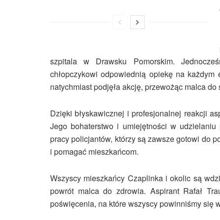
szpitala w Drawsku Pomorskim. Jednocze
chłopczykowi odpowiednią opiekę na każdym et
natychmiast podjęła akcję, przewożąc malca do s
Dzięki błyskawicznej i profesjonalnej reakcji as
Jego bohaterstwo i umiejętności w udzielani
pracy policjantów, którzy są zawsze gotowi do 
i pomagać mieszkańcom.
Wszyscy mieszkańcy Czaplinka i okolic są wdzię
powrót malca do zdrowia. Aspirant Rafał Tra
poświęcenia, na które wszyscy powinniśmy się 