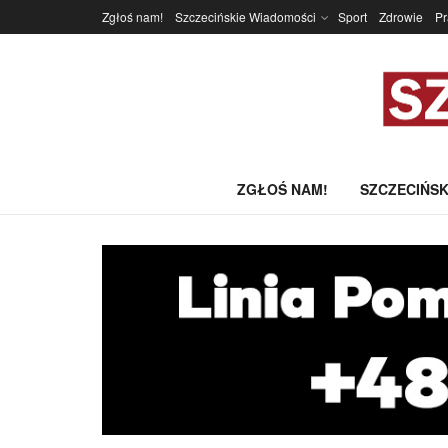
Zgłoś nam!
Szczecińskie Wiadomości
Sport
Zdrowie
P
ZGŁOŚ NAM!
SZCZECIŃSK