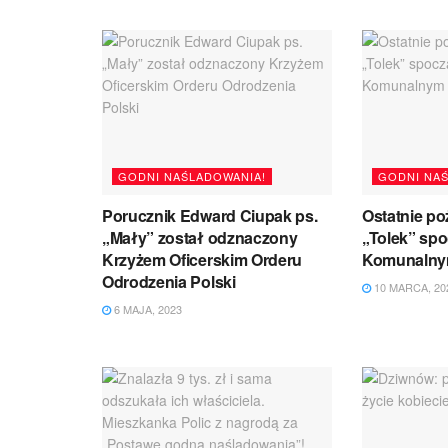
GODNI NAŚLADOWANIA!
GODNI NA
Porucznik Edward Ciupak ps.
Ostatnie po
„Mały” został odznaczony
„Tolek” sp
Krzyżem Oficerskim Orderu
Komunalnym
Odrodzenia Polski
10 MARCA, 20
6 MAJA, 2023