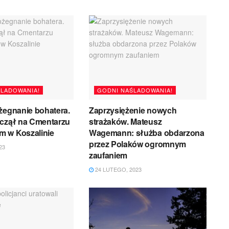
ŚLADOWANIA!
GODNI NAŚLADOWANIA!
żegnanie bohatera.
Zaprzysiężenie nowych
oczął na Cmentarzu
strażaków. Mateusz
 w Koszalinie
Wagemann: służba obdarzona
przez Polaków ogromnym
23
zaufaniem
24 LUTEGO, 2023