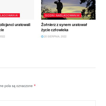
ŚLADOWANIA!
GODNI NAŚLADOWANIA!
licjanci uratowali
Żołnierz z synem uratował
cie
życie człowieka
2022
20 SIERPNIA, 2022
e pola są oznaczone
*