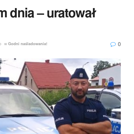
m dnia – uratował
0
o
w
Godni naśladowania!