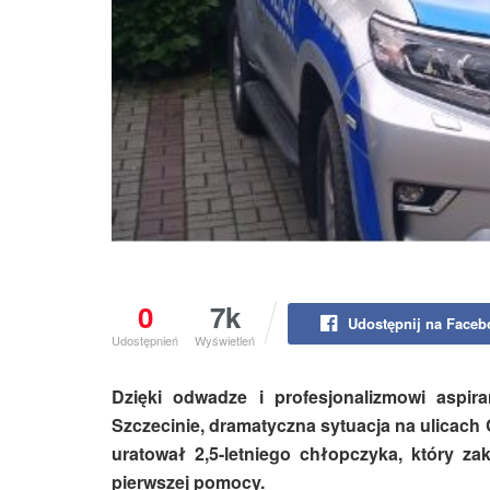
0
7k
Udostępnij na Face
Udostępnień
Wyświetleń
Dzięki odwadze i profesjonalizmowi aspira
Szczecinie, dramatyczna sytuacja na ulicach 
uratował 2,5-letniego chłopczyka, który zak
pierwszej pomocy.