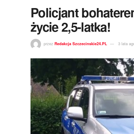
Policjant bohatere
życie 2,5-latka!
przez
Redakcja Szczecinskie24.PL
3 lata ag