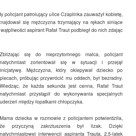
y policjant patrolujący ulice Czaplinka zauważył kobietę,
znajdował się mężczyzna trzymający na rękach siniące
 wątpliwości aspirant Rafał Traut podbiegł do nich zdając
Zbliżając się do nieprzytomnego malca, policjant
natychmiast zorientował się w sytuacji i przejął
inicjatywę. Mężczyzna, który oklepywał dziecko po
plecach, próbując przywrócić mu oddech, był bezradny.
Wiedząc, że każda sekunda jest cenna, Rafał Traut
natychmiast przystąpił do wykonywania specjalnych
uderzeń między łopatkami chłopczyka.
Mama dziecka w rozmowie z policjantem potwierdziła,
że przyczyną zakrztuszenia był lizak. Dzięki
natychmiastowej interwencji aspiranta Trauta, 2,5-latek