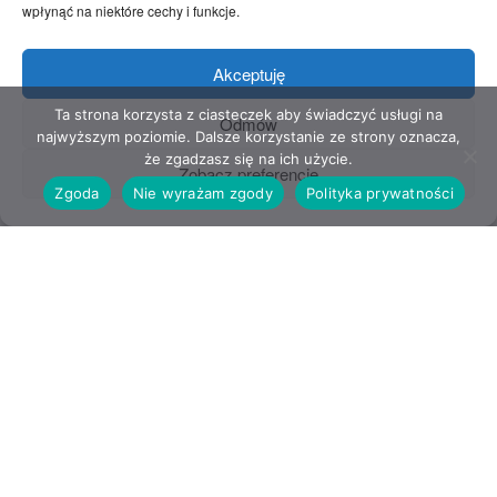
wpłynąć na niektóre cechy i funkcje.
Akceptuję
KRAJ
Ta strona korzysta z ciasteczek aby świadczyć usługi na
Odmów
najwyższym poziomie. Dalsze korzystanie ze strony oznacza,
Polityk z wyrokami w rządzie, a opozycjonista z
że zgadzasz się na ich użycie.
Zobacz preferencje
zarzutami w areszcie.
Zgoda
Nie wyrażam zgody
Polityka prywatności
13 MARCA, 2025