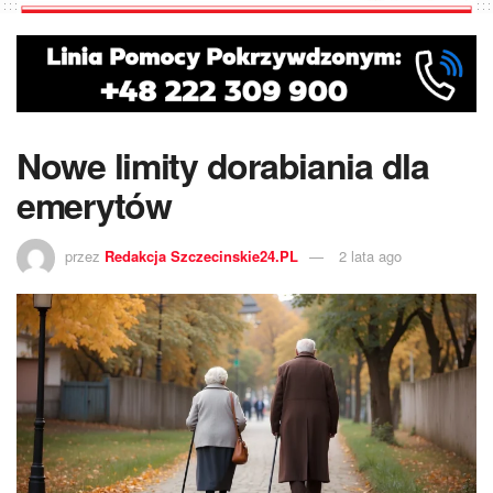
Nowe limity dorabiania dla
emerytów
przez
Redakcja Szczecinskie24.PL
2 lata ago