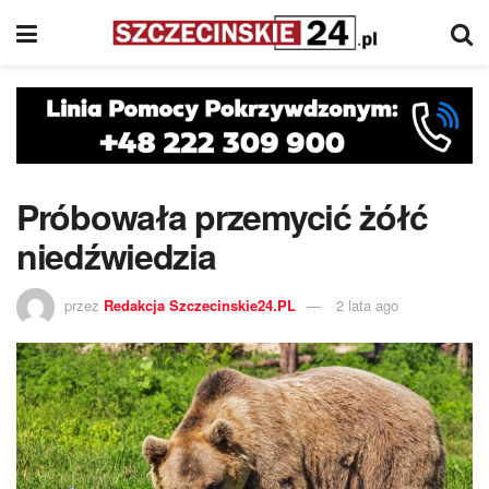
Próbowała przemycić żółć
niedźwiedzia
przez
Redakcja Szczecinskie24.PL
2 lata ago