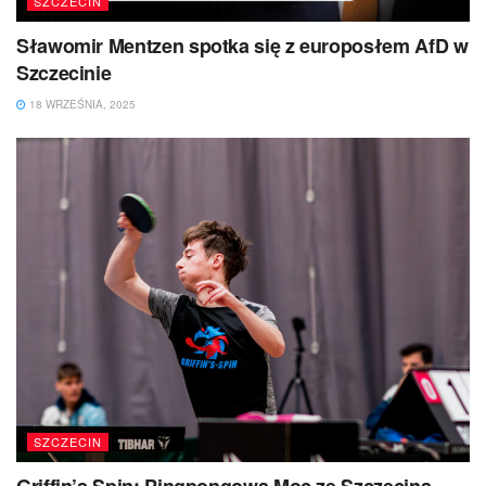
SZCZECIN
Sławomir Mentzen spotka się z europosłem AfD w
Szczecinie
18 WRZEŚNIA, 2025
SZCZECIN
Griffin’s Spin: Pingpongowa Moc ze Szczecina