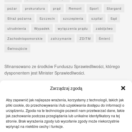
pożar
prokuratura
prąd
Remont
Sport
Stargard
Straż pożarna
Szczecin
szczepienia
szpital
Sąd
utrudnienia
Wypadek
wyłączenia prądu
zabójstwo
Zachodniopomorskie
zatrzymanie
ZDiTM
Śmierć
Świnoujście
Sfinansowano ze środków Funduszu Sprawiedliwości, którego
dysponentem jest Minister Sprawiedliwości.
Zarządzaj zgodą
Aby zapewnić jak najlepsze wrażenia, korzystamy z technologii, takich jak
pliki cookie, do przechowywania i/lub uzyskiwania dostępu do informacji o
urządzeniu. Zgoda na te technologie pozwoli nam przetwarzać dane, takie
jak zachowanie podczas przeglądania lub unikalne identyfikatory na tej
stronie. Brak wyrażenia zgody lub wycofanie zgody może niekorzystnie
wpłynąć na niektóre cechy i funkcje.