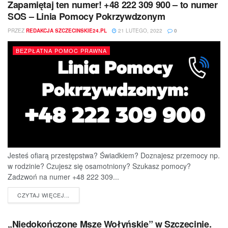
Zapamiętaj ten numer! +48 222 309 900 – to numer
SOS – Linia Pomocy Pokrzywdzonym
PRZEZ
REDAKCJA SZCZECINSKIE24.PL
21 LUTEGO, 2022
0
BEZPŁATNA POMOC PRAWNA
Jesteś ofiarą przestępstwa? Świadkiem? Doznajesz przemocy np.
w rodzinie? Czujesz się osamotniony? Szukasz pomocy?
Zadzwoń na numer +48 222 309...
DETAILS
CZYTAJ WIĘCEJ...
„Niedokończone Msze Wołyńskie” w Szczecinie.