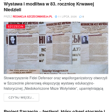
Wystawa i modlitwa w 83. rocznicę Krwawej
Niedzieli
PRZEZ
REDAKCJA SZCZECINSKIE24.PL
11 LIPCA, 2026
0
SZCZECIN
Stowarzyszenie Fidei Defensor oraz współorganizatorzy otworzyli
w Szczecinie plenerową ekspozycję wystawy edukacyjno-
historycznej „Niedokończone Msze Wołyńskie”, upamiętniającą
ofiary jednej z najtragiczniejszych...
DETAILS
CZYTAJ WIĘCEJ...
Project Szczecin – festiwal, który ożywi stocznię i