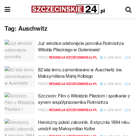
Tag:
Auschwitz
Już wkrótce odsłonięcie pomnika Rotmistrza
Witolda Pileckiego w Goleniowie!
PRZEZ
REDAKCJA SZCZECINSKIE24.PL
3 LATA AGO
0
82 lata temu zamordowano w Auschwitz św.
Maksymiliana Marię Kolbego
PRZEZ
REDAKCJA SZCZECINSKIE24.PL
3 LATA AGO
0
Szczecin: Film o Witoldzie Pileckim i spotkanie z
synem współpracownika Rotmistrza
PRZEZ
REDAKCJA SZCZECINSKIE24.PL
3 LATA AGO
0
Heroiczny polski zakonnik. 8 stycznia 1894 roku
urodził się Maksymilian Kolbe