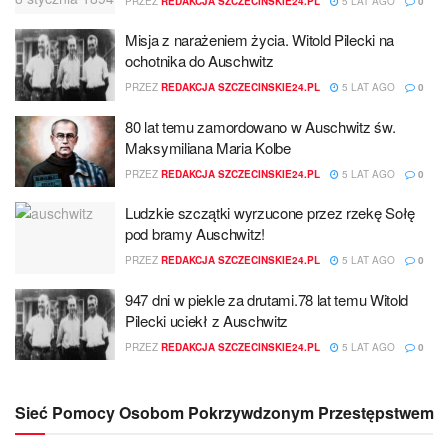
PRZEZ
REDAKCJA SZCZECINSKIE24.PL
5 LAT AGO
0
Misja z narażeniem życia. Witold Pilecki na
ochotnika do Auschwitz
PRZEZ
REDAKCJA SZCZECINSKIE24.PL
5 LAT AGO
0
80 lat temu zamordowano w Auschwitz św.
Maksymiliana Maria Kolbe
PRZEZ
REDAKCJA SZCZECINSKIE24.PL
5 LAT AGO
0
Ludzkie szczątki wyrzucone przez rzekę Sołę
pod bramy Auschwitz!
PRZEZ
REDAKCJA SZCZECINSKIE24.PL
5 LAT AGO
0
947 dni w piekle za drutami.78 lat temu Witold
Pilecki uciekł z Auschwitz
PRZEZ
REDAKCJA SZCZECINSKIE24.PL
5 LAT AGO
0
Sieć Pomocy Osobom Pokrzywdzonym Przestępstwem