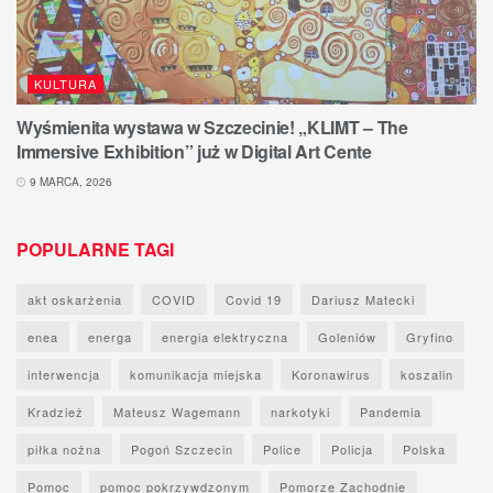
KULTURA
Wyśmienita wystawa w Szczecinie! „KLIMT – The
Immersive Exhibition” już w Digital Art Cente
9 MARCA, 2026
POPULARNE TAGI
akt oskarżenia
COVID
Covid 19
Dariusz Matecki
enea
energa
energia elektryczna
Goleniów
Gryfino
interwencja
komunikacja miejska
Koronawirus
koszalin
Kradzież
Mateusz Wagemann
narkotyki
Pandemia
piłka nożna
Pogoń Szczecin
Police
Policja
Polska
Pomoc
pomoc pokrzywdzonym
Pomorze Zachodnie