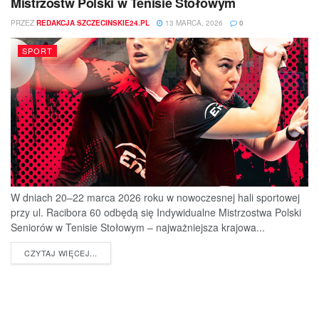
Mistrzostw Polski w Tenisie Stołowym
PRZEZ
REDAKCJA SZCZECINSKIE24.PL
13 MARCA, 2026
0
SPORT
W dniach 20–22 marca 2026 roku w nowoczesnej hali sportowej
przy ul. Racibora 60 odbędą się Indywidualne Mistrzostwa Polski
Seniorów w Tenisie Stołowym – najważniejsza krajowa...
DETAILS
CZYTAJ WIĘCEJ...