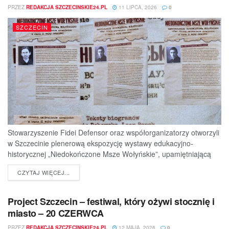
PRZEZ
REDAKCJA SZCZECINSKIE24.PL
11 LIPCA, 2026
0
SZCZECIN
Stowarzyszenie Fidei Defensor oraz współorganizatorzy otworzyli
w Szczecinie plenerową ekspozycję wystawy edukacyjno-
historycznej „Niedokończone Msze Wołyńskie”, upamiętniającą
ofiary jednej z najtragiczniejszych...
DETAILS
CZYTAJ WIĘCEJ...
Project Szczecin – festiwal, który ożywi stocznię i
miasto – 20 CZERWCA
PRZEZ
REDAKCJA SZCZECINSKIE24.PL
12 MAJA, 2026
0