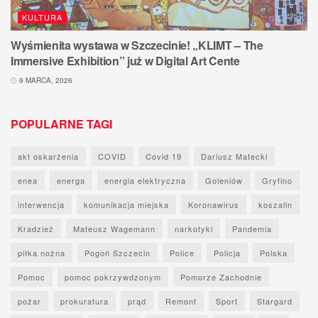
KULTURA
Wyśmienita wystawa w Szczecinie! „KLIMT – The
Immersive Exhibition” już w Digital Art Cente
9 MARCA, 2026
POPULARNE TAGI
akt oskarżenia
COVID
Covid 19
Dariusz Matecki
enea
energa
energia elektryczna
Goleniów
Gryfino
interwencja
komunikacja miejska
Koronawirus
koszalin
Kradzież
Mateusz Wagemann
narkotyki
Pandemia
piłka nożna
Pogoń Szczecin
Police
Policja
Polska
Pomoc
pomoc pokrzywdzonym
Pomorze Zachodnie
pożar
prokuratura
prąd
Remont
Sport
Stargard