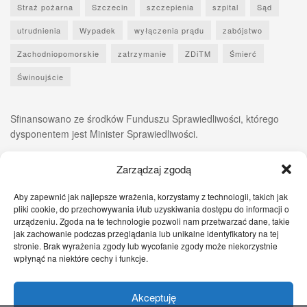
Straż pożarna
Szczecin
szczepienia
szpital
Sąd
utrudnienia
Wypadek
wyłączenia prądu
zabójstwo
Zachodniopomorskie
zatrzymanie
ZDiTM
Śmierć
Świnoujście
Sfinansowano ze środków Funduszu Sprawiedliwości, którego
dysponentem jest Minister Sprawiedliwości.
Zarządzaj zgodą
Aby zapewnić jak najlepsze wrażenia, korzystamy z technologii, takich jak
pliki cookie, do przechowywania i/lub uzyskiwania dostępu do informacji o
urządzeniu. Zgoda na te technologie pozwoli nam przetwarzać dane, takie
jak zachowanie podczas przeglądania lub unikalne identyfikatory na tej
stronie. Brak wyrażenia zgody lub wycofanie zgody może niekorzystnie
wpłynąć na niektóre cechy i funkcje.
Akceptuję
Zgłoś nam!
Szczecińskie Wiadomości
Sport
Zdrowie