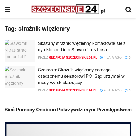
Tag:
strażnik więzienny
Skazany strażnik więzienny kontaktował się z
dyrektorem biura Sławomira Nitrasa
PRZEZ
REDAKCJA SZCZECINSKIE24.PL
4 LATA AGO
0
Szczecin: Strażnik więzienny pomagał
osadzonemu senatorowi PO. Sąd utrzymał w
mocy wyrok skazujący
PRZEZ
REDAKCJA SZCZECINSKIE24.PL
4 LATA AGO
0
Sieć Pomocy Osobom Pokrzywdzonym Przestępstwem