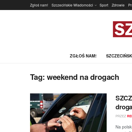
Zgłoś nam!
Szczecińskie Wiadomości
Sport
Zdrowie
P
ZGŁOŚ NAM!
SZCZECIŃSK
Tag:
weekend na drogach
SZCZ
drog
PRZEZ
RE
Na polsk