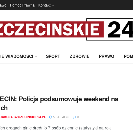
rawo
Pomoc Prawna
Kontakt
IE WIADOMOŚCI
SPORT
ZDROWIE
PRAWO
POM
ECIN: Policja podsumowuje weekend na
ach
5 LAT AGO
DAKCJA SZCZECINSKIE24.PL
0
ich drogach ginie średnio 7 osób dziennie (statystyki na rok