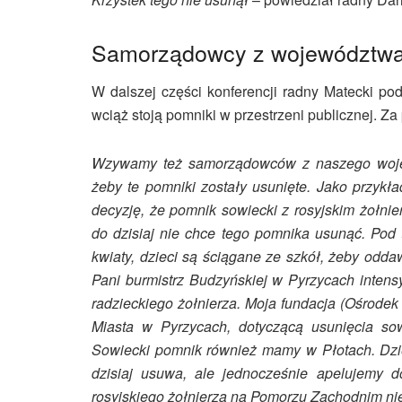
Samorządowcy z województwa,
W dalszej części konferencji radny Matecki po
wciąż stoją pomniki w przestrzeni publicznej. Za
Wzywamy też samorządowców z naszego wojewó
żeby te pomniki zostały usunięte. Jako przyk
decyzję, że pomnik sowiecki z rosyjskim żołnie
do dzisiaj nie chce tego pomnika usunąć. Pod
kwiaty, dzieci są ściągane ze szkół, żeby odd
Pani burmistrz Budzyńskiej w Pyrzycach intens
radzieckiego żołnierza. Moja fundacja (Ośrode
Miasta w Pyrzycach, dotyczącą usunięcia sowi
Sowiecki pomnik również mamy w Płotach. Dzięk
dzisiaj usuwa, ale jednocześnie apelujemy 
rosyjskiego żołnierza na Pomorzu Zachodnim ni