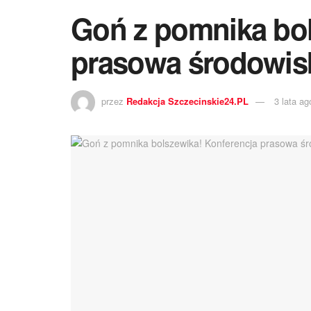
Goń z pomnika bol
prasowa środowisk
przez
Redakcja Szczecinskie24.PL
3 lata ag