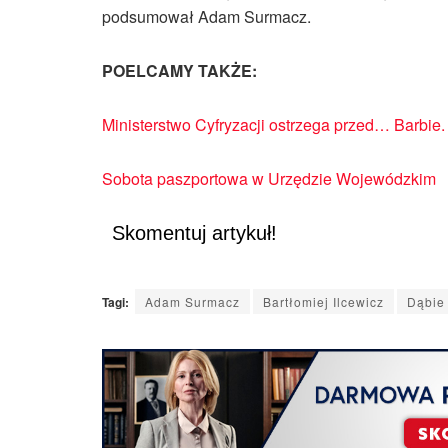
podsumował Adam Surmacz.
POELCAMY TAKŻE:
Ministerstwo Cyfryzacji ostrzega przed… Barbi
Sobota paszportowa w Urzędzie Wojewódzkim
Skomentuj artykuł!
Tagi:
Adam Surmacz
Bartłomiej Ilcewicz
Dąbie