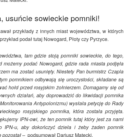
 usuńcie sowieckie pomniki!
dawał przykłady z innych miast województwa, w których
 przykład podał tutaj Nowogard, Płoty czy Pyrzyce.
dztwa, tam gdzie stoją pomniki sowieckie, do tego,
ład możemy podać Nowogard, gdzie rada miasta podjęła
rzem ma zostać usunięty. Niestety Pan burmistrz Czapla
 tym pomnikiem odbywają się uroczystości, składane są
awać hołd przed rosyjskim żołnierzem. Domagamy się od
ywnych działań, aby doprowadzić do likwidacji pomnika
k Monitorowania Antypolonizmu) wysłała petycję do Rady
eckiego rosyjskiego pomnika, która została przyjęta.
ujemy IPN-owi, że ten pomnik tutaj który jest za nami
do IPN-u, aby dokończyć dzieła i żeby żaden pomnik
e pozostał –
podsumował Dariusz Matecki.