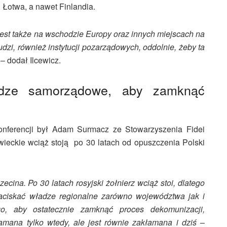
 Łotwa, a nawet Finlandia.
est także na wschodzie Europy oraz innych miejscach na
udzi, również instytucji pozarządowych, oddolnie, żeby ta
– dodał Ilcewicz.
adze samorządowe, aby zamknąć
konferencji był Adam Surmacz ze Stowarzyszenia Fidei
wieckie wciąż stoją po 30 latach od opuszczenia Polski
cina. Po 30 latach rosyjski żołnierz wciąż stoi, dlatego
aciskać władze regionalne zarówno województwa jak i
o, aby ostatecznie zamknąć proces dekomunizacji,
amana tylko wtedy, ale jest równie zakłamana i dziś
–