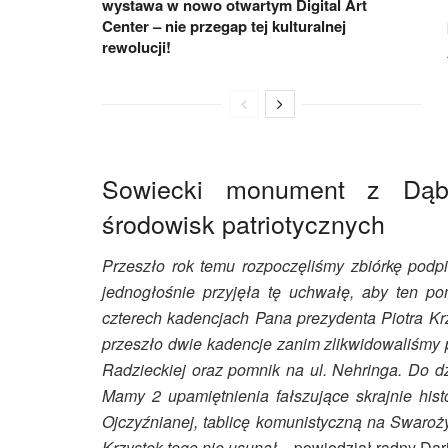
wystawa w nowo otwartym Digital Art
Center – nie przegap tej kulturalnej
rewolucji!
Sowiecki monument z Dąbi
środowisk patriotycznych
Przeszło rok temu rozpoczęliśmy zbiórkę podp
jednogłośnie przyjęła tę uchwałę, aby ten p
czterech kadencjach Pana prezydenta Piotra Krz
przeszło dwie kadencje zanim zlikwidowaliśmy
Radzieckiej oraz pomnik na ul. Nehringa. Do dz
Mamy 2 upamiętnienia fałszujące skrajnie his
Ojczyźnianej, tablicę komunistyczną na Swaroż
Krzystek tego nie usunął
– powiedział radny Dar