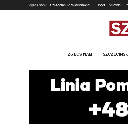
Zgłoś nam!
Szczecińskie Wiadomości
Sport
Zdrowie
P
ZGŁOŚ NAM!
SZCZECIŃSK