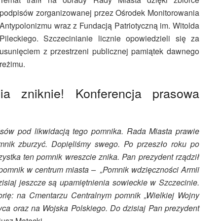
podpisów zorganizowanej przez Ośrodek Monitorowania
Antypolonizmu wraz z Fundacją Patriotyczną im. Witolda
Pileckiego. Szczecinianie licznie opowiedzieli się za
usunięciem z przestrzeni publicznej pamiątek dawnego
reżimu.
a zniknie! Konferencja prasowa
isów pod likwidacją tego pomnika. Rada Miasta prawie
omnik zburzyć. Dopięliśmy swego. Po przeszło roku po
ystka ten pomnik wreszcie znika. Pan prezydent rządził
 pomnik w centrum miasta – „Pomnik wdzięczności Armii
isiaj jeszcze są upamiętnienia sowieckie w Szczecinie.
torię: na Cmentarzu Centralnym pomnik „Wielkiej Wojny
yca oraz na Wojska Polskiego. Do dzisiaj Pan prezydent
iusz Matecki.