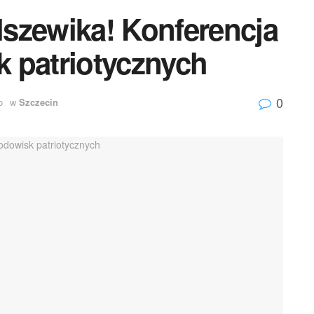
szewika! Konferencja
 patriotycznych
0
o
w
Szczecin