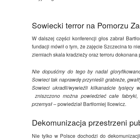
Sowiecki terror na Pomorzu Z
W dalszej części konferencji głos zabrał Bartło
fundacji mówił o tym, że zajęcie Szczecina to n
ziemiach skala kradzieży oraz terroru dokonana
Nie dopuśćmy do tego by nadal gloryfikowano 
Sowieci tak naprawdę przynieśli grabieże, gwałt
Sowieci ukradli/wywieźli kilkanaście tysięcy 
zniszczono można powiedzieć całe fabryki,
przemysł
– powiedział Bartłomiej Ilcewicz.
Dekomunizacja przestrzeni pub
Nie tylko w Polsce dochodzi do dekomunizacji p