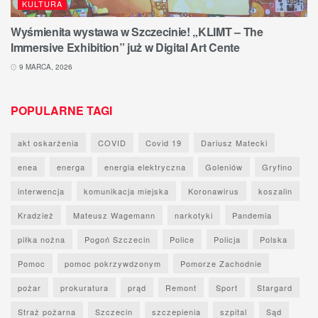
KULTURA
Wyśmienita wystawa w Szczecinie! „KLIMT – The
Immersive Exhibition” już w Digital Art Cente
9 MARCA, 2026
POPULARNE TAGI
akt oskarżenia
COVID
Covid 19
Dariusz Matecki
enea
energa
energia elektryczna
Goleniów
Gryfino
interwencja
komunikacja miejska
Koronawirus
koszalin
Kradzież
Mateusz Wagemann
narkotyki
Pandemia
piłka nożna
Pogoń Szczecin
Police
Policja
Polska
Pomoc
pomoc pokrzywdzonym
Pomorze Zachodnie
pożar
prokuratura
prąd
Remont
Sport
Stargard
Straż pożarna
Szczecin
szczepienia
szpital
Sąd