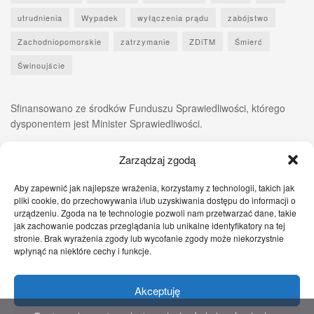
utrudnienia
Wypadek
wyłączenia prądu
zabójstwo
Zachodniopomorskie
zatrzymanie
ZDiTM
Śmierć
Świnoujście
Sfinansowano ze środków Funduszu Sprawiedliwości, którego
dysponentem jest Minister Sprawiedliwości.
Zarządzaj zgodą
Aby zapewnić jak najlepsze wrażenia, korzystamy z technologii, takich jak
pliki cookie, do przechowywania i/lub uzyskiwania dostępu do informacji o
urządzeniu. Zgoda na te technologie pozwoli nam przetwarzać dane, takie
jak zachowanie podczas przeglądania lub unikalne identyfikatory na tej
stronie. Brak wyrażenia zgody lub wycofanie zgody może niekorzystnie
wpłynąć na niektóre cechy i funkcje.
Akceptuję
Zgłoś nam!
Szczecińskie Wiadomości
Sport
Zdrowie