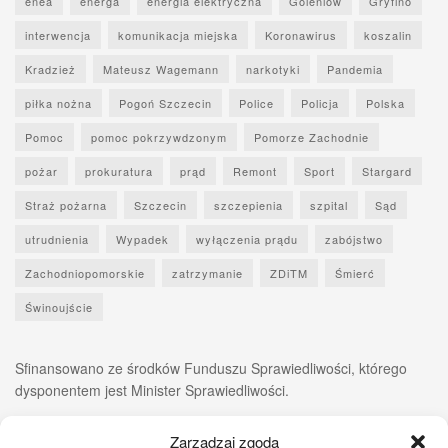
enea
energa
energia elektryczna
Goleniów
Gryfino
interwencja
komunikacja miejska
Koronawirus
koszalin
Kradzież
Mateusz Wagemann
narkotyki
Pandemia
piłka nożna
Pogoń Szczecin
Police
Policja
Polska
Pomoc
pomoc pokrzywdzonym
Pomorze Zachodnie
pożar
prokuratura
prąd
Remont
Sport
Stargard
Straż pożarna
Szczecin
szczepienia
szpital
Sąd
utrudnienia
Wypadek
wyłączenia prądu
zabójstwo
Zachodniopomorskie
zatrzymanie
ZDiTM
Śmierć
Świnoujście
Sfinansowano ze środków Funduszu Sprawiedliwości, którego
dysponentem jest Minister Sprawiedliwości.
Zarządzaj zgodą