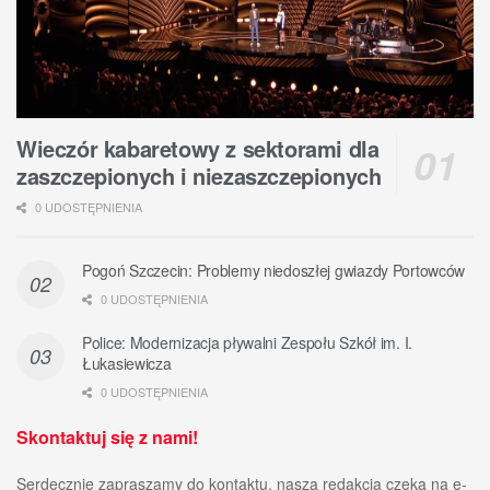
Wieczór kabaretowy z sektorami dla
zaszczepionych i niezaszczepionych
0 UDOSTĘPNIENIA
Pogoń Szczecin: Problemy niedoszłej gwiazdy Portowców
0 UDOSTĘPNIENIA
Police: Modernizacja pływalni Zespołu Szkół im. I.
Łukasiewicza
0 UDOSTĘPNIENIA
Skontaktuj się z nami!
Serdecznie zapraszamy do kontaktu, nasza redakcja czeka na e-