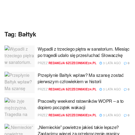
Tag:
Bałtyk
Wypadli z trzeciego piętra w sanatorium. Miesiąc
po tragedii udało się przesłuchać Słowaczkę
PRZEZ
REDAKCJA SZCZECINSKIE24.PL
3 LATA AGO
0
Przepłynie Bałtyk wpław? Ma szansę zostać
pierwszym człowiekiem w historii
PRZEZ
REDAKCJA SZCZECINSKIE24.PL
3 LATA AGO
0
Pracowity weekend ratowników WOPR – a to
dopiero początek wakacji
PRZEZ
REDAKCJA SZCZECINSKIE24.PL
3 LATA AGO
0
„Niemieckie” powietrze jakieś takie lepsze?
Zapłacimy więcej za przekroczenie granicy