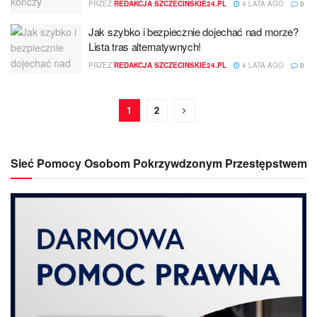
PRZEZ
REDAKCJA SZCZECINSKIE24.PL
4 LATA AGO
0
Jak szybko i bezpiecznie dojechać nad morze?
Lista tras alternatywnych!
PRZEZ
REDAKCJA SZCZECINSKIE24.PL
4 LATA AGO
0
1
2
Sieć Pomocy Osobom Pokrzywdzonym Przestępstwem