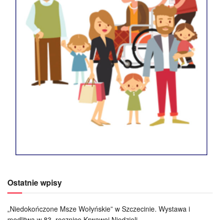
Ostatnie wpisy
„Niedokończone Msze Wołyńskie” w Szczecinie. Wystawa i
modlitwa w 83. rocznicę Krwawej Niedzieli