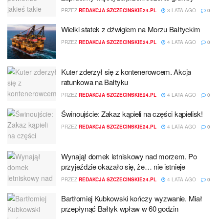
PRZEZ
REDAKCJA SZCZECINSKIE24.PL
3 LATA AGO
0
Wielki statek z dźwigiem na Morzu Bałtyckim
PRZEZ
REDAKCJA SZCZECINSKIE24.PL
4 LATA AGO
0
Kuter zderzył się z kontenerowcem. Akcja
ratunkowa na Bałtyku
PRZEZ
REDAKCJA SZCZECINSKIE24.PL
4 LATA AGO
0
Świnoujście: Zakaz kąpieli na części kąpielisk!
PRZEZ
REDAKCJA SZCZECINSKIE24.PL
4 LATA AGO
0
Wynajął domek letniskowy nad morzem. Po
przyjeździe okazało się, że… nie istnieje
PRZEZ
REDAKCJA SZCZECINSKIE24.PL
4 LATA AGO
0
Bartłomiej Kubkowski kończy wyzwanie. Miał
przepłynąć Bałtyk wpław w 60 godzin