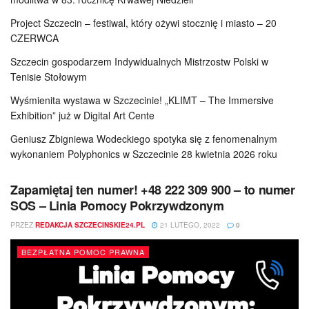
Project Szczecin – festiwal, który ożywi stocznię i miasto – 20
CZERWCA
Szczecin gospodarzem Indywidualnych Mistrzostw Polski w
Tenisie Stołowym
Wyśmienita wystawa w Szczecinie! „KLIMT – The Immersive
Exhibition” już w Digital Art Cente
Geniusz Zbigniewa Wodeckiego spotyka się z fenomenalnym
wykonaniem Polyphonics w Szczecinie 28 kwietnia 2026 roku
Zapamiętaj ten numer! +48 222 309 900 – to numer
SOS – Linia Pomocy Pokrzywdzonym
PRZEZ
REDAKCJA SZCZECINSKIE24.PL
21 LUTEGO, 2022
0
BEZPŁATNA POMOC PRAWNA