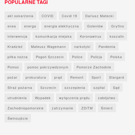
POPULARNE TAGI
akt oskarżenia
COVID
Covid 19
Dariusz Matecki
enea
energa
energia elektryczna
Goleniów
Gryfino
interwencja
komunikacja miejska
Koronawirus
koszalin
Kradzież
Mateusz Wagemann
narkotyki
Pandemia
piłka nożna
Pogoń Szczecin
Police
Policja
Polska
Pomoc
pomoc pokrzywdzonym
Pomorze Zachodnie
pożar
prokuratura
prąd
Remont
Sport
Stargard
Straż pożarna
Szczecin
szczepienia
szpital
Sąd
utrudnienia
Wypadek
wyłączenia prądu
zabójstwo
Zachodniopomorskie
zatrzymanie
ZDiTM
Śmierć
Świnoujście