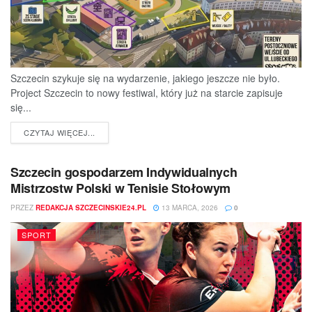
Szczecin szykuje się na wydarzenie, jakiego jeszcze nie było.
Project Szczecin to nowy festiwal, który już na starcie zapisuje
się...
DETAILS
CZYTAJ WIĘCEJ...
Szczecin gospodarzem Indywidualnych
Mistrzostw Polski w Tenisie Stołowym
PRZEZ
REDAKCJA SZCZECINSKIE24.PL
13 MARCA, 2026
0
SPORT