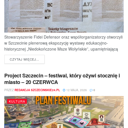
Stowarzyszenie Fidei Defensor oraz współorganizatorzy otworzyli
w Szczecinie plenerową ekspozycję wystawy edukacyjno-
historycznej „Niedokończone Msze Wołyńskie”, upamiętniającą
ofiary jednej z najtragiczniejszych...
DETAILS
CZYTAJ WIĘCEJ...
Project Szczecin – festiwal, który ożywi stocznię i
miasto – 20 CZERWCA
PRZEZ
REDAKCJA SZCZECINSKIE24.PL
12 MAJA, 2026
0
KULTURA