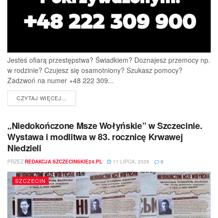
Jesteś ofiarą przestępstwa? Świadkiem? Doznajesz przemocy np.
w rodzinie? Czujesz się osamotniony? Szukasz pomocy?
Zadzwoń na numer +48 222 309...
DETAILS
CZYTAJ WIĘCEJ...
„Niedokończone Msze Wołyńskie” w Szczecinie.
Wystawa i modlitwa w 83. rocznicę Krwawej
Niedzieli
PRZEZ
REDAKCJA SZCZECINSKIE24.PL
11 LIPCA, 2026
0
SZCZECIN