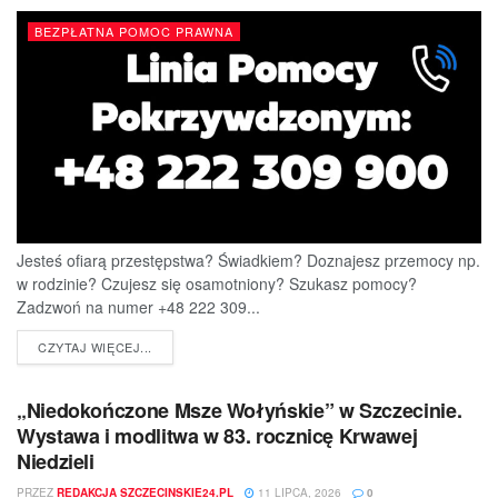
BEZPŁATNA POMOC PRAWNA
Jesteś ofiarą przestępstwa? Świadkiem? Doznajesz przemocy np.
w rodzinie? Czujesz się osamotniony? Szukasz pomocy?
Zadzwoń na numer +48 222 309...
DETAILS
CZYTAJ WIĘCEJ...
„Niedokończone Msze Wołyńskie” w Szczecinie.
Wystawa i modlitwa w 83. rocznicę Krwawej
Niedzieli
PRZEZ
REDAKCJA SZCZECINSKIE24.PL
11 LIPCA, 2026
0