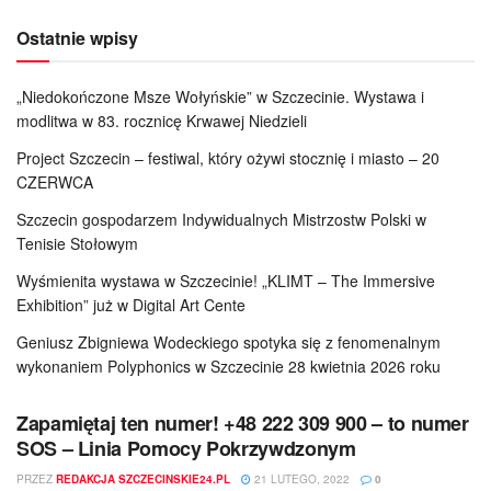
Ostatnie wpisy
„Niedokończone Msze Wołyńskie” w Szczecinie. Wystawa i
modlitwa w 83. rocznicę Krwawej Niedzieli
Project Szczecin – festiwal, który ożywi stocznię i miasto – 20
CZERWCA
Szczecin gospodarzem Indywidualnych Mistrzostw Polski w
Tenisie Stołowym
Wyśmienita wystawa w Szczecinie! „KLIMT – The Immersive
Exhibition” już w Digital Art Cente
Geniusz Zbigniewa Wodeckiego spotyka się z fenomenalnym
wykonaniem Polyphonics w Szczecinie 28 kwietnia 2026 roku
Zapamiętaj ten numer! +48 222 309 900 – to numer
SOS – Linia Pomocy Pokrzywdzonym
PRZEZ
REDAKCJA SZCZECINSKIE24.PL
21 LUTEGO, 2022
0