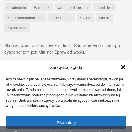
utrudnienia
Wypadek
wyłączenia prądu
zabójstwo
Zachodniopomorskie
zatrzymanie
ZDiTM
Śmierć
Świnoujście
Sfinansowano ze środków Funduszu Sprawiedliwości, którego
dysponentem jest Minister Sprawiedliwości.
Zarządzaj zgodą
Aby zapewnić jak najlepsze wrażenia, korzystamy z technologii, takich jak
pliki cookie, do przechowywania i/lub uzyskiwania dostępu do informacji o
urządzeniu. Zgoda na te technologie pozwoli nam przetwarzać dane, takie
jak zachowanie podczas przeglądania lub unikalne identyfikatory na tej
stronie. Brak wyrażenia zgody lub wycofanie zgody może niekorzystnie
wpłynąć na niektóre cechy i funkcje.
Akceptuję
Zgłoś nam!
Szczecińskie Wiadomości
Sport
Zdrowie