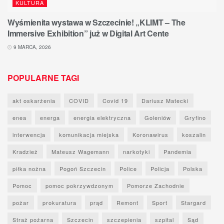
KULTURA
Wyśmienita wystawa w Szczecinie! „KLIMT – The
Immersive Exhibition” już w Digital Art Cente
9 MARCA, 2026
POPULARNE TAGI
akt oskarżenia
COVID
Covid 19
Dariusz Matecki
enea
energa
energia elektryczna
Goleniów
Gryfino
interwencja
komunikacja miejska
Koronawirus
koszalin
Kradzież
Mateusz Wagemann
narkotyki
Pandemia
piłka nożna
Pogoń Szczecin
Police
Policja
Polska
Pomoc
pomoc pokrzywdzonym
Pomorze Zachodnie
pożar
prokuratura
prąd
Remont
Sport
Stargard
Straż pożarna
Szczecin
szczepienia
szpital
Sąd