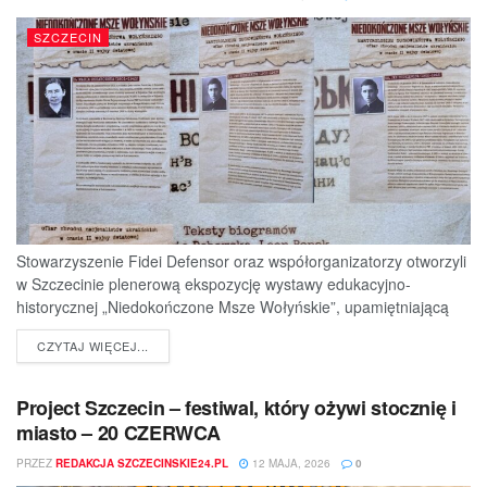
SZCZECIN
Stowarzyszenie Fidei Defensor oraz współorganizatorzy otworzyli
w Szczecinie plenerową ekspozycję wystawy edukacyjno-
historycznej „Niedokończone Msze Wołyńskie”, upamiętniającą
ofiary jednej z najtragiczniejszych...
DETAILS
CZYTAJ WIĘCEJ...
Project Szczecin – festiwal, który ożywi stocznię i
miasto – 20 CZERWCA
PRZEZ
REDAKCJA SZCZECINSKIE24.PL
12 MAJA, 2026
0