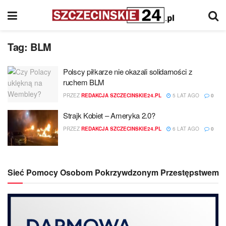
Tag:
BLM
Polscy piłkarze nie okazali solidarności z
ruchem BLM
PRZEZ
REDAKCJA SZCZECINSKIE24.PL
5 LAT AGO
0
Strajk Kobiet – Ameryka 2.0?
PRZEZ
REDAKCJA SZCZECINSKIE24.PL
6 LAT AGO
0
Sieć Pomocy Osobom Pokrzywdzonym Przestępstwem