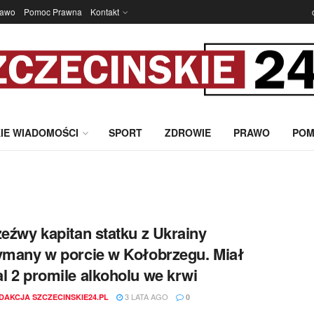
rawo
Pomoc Prawna
Kontakt
IE WIADOMOŚCI
SPORT
ZDROWIE
PRAWO
POM
zeźwy kapitan statku z Ukrainy
ymany w porcie w Kołobrzegu. Miał
l 2 promile alkoholu we krwi
3 LATA AGO
DAKCJA SZCZECINSKIE24.PL
0