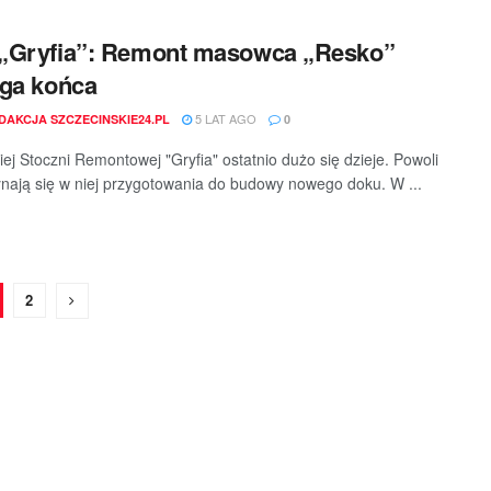
„Gryfia”: Remont masowca „Resko”
ga końca
5 LAT AGO
DAKCJA SZCZECINSKIE24.PL
0
ej Stoczni Remontowej "Gryfia" ostatnio dużo się dzieje. Powoli
nają się w niej przygotowania do budowy nowego doku. W ...
2