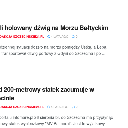
li holowany dźwig na Morzu Bałtyckim
4 LATA AGO
DAKCJA SZCZECINSKIE24.PL
0
dziennej sytuacji doszło na morzu pomiędzy Ustką, a Łebą.
 transportował dźwig portowy z Gdyni do Szczecina i po ...
 200-metrowy statek zacumuje w
cinie
4 LATA AGO
DAKCJA SZCZECINSKIE24.PL
0
ortalu infomare.pl 26 sierpnia br. do Szczecina ma przypłynąć
owy statek wycieczkowy "MV Balmoral". Jest to wyjątkowy