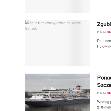
Zgubi
PRZEZ
RE
Do nieco
Holownik
Ponad
Szcze
PRZEZ
RE
Według p
218-metr