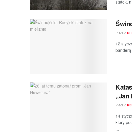
statek, ni
Świno
PRZEZ
RE
12 stycz
banderą 
Katas
„Jan 
PRZEZ
RE
14 stycz
który po
...