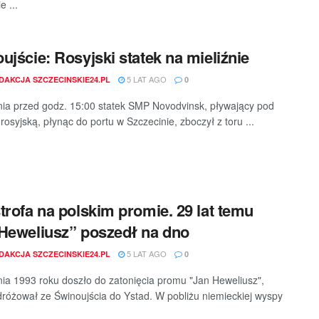
e ...
ujście: Rosyjski statek na mieliźnie
5 LAT AGO
DAKCJA SZCZECINSKIE24.PL
0
nia przed godz. 15:00 statek SMP Novodvinsk, pływający pod
rosyjską, płynąc do portu w Szczecinie, zboczył z toru ...
trofa na polskim promie. 29 lat temu
Heweliusz” poszedł na dno
5 LAT AGO
DAKCJA SZCZECINSKIE24.PL
0
nia 1993 roku doszło do zatonięcia promu "Jan Heweliusz",
dróżował ze Świnoujścia do Ystad. W pobliżu niemieckiej wyspy