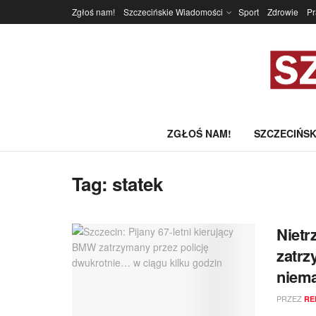
Zgłoś nam!
Szczecińskie Wiadomości
Sport
Zdrowie
P
ZGŁOŚ NAM!
SZCZECIŃSK
Tag:
statek
Nietr
zatrz
niema
PRZEZ
RE