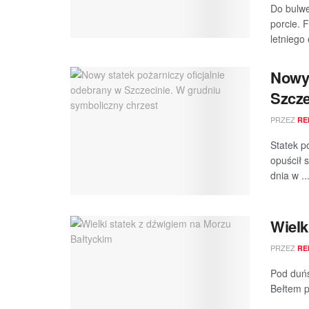
Do bulwe
porcie. 
letniego 
Nowy 
Szcze
PRZEZ
RE
Statek p
opuścił 
dnia w ..
Wielk
PRZEZ
RE
Pod duńs
Bełtem p