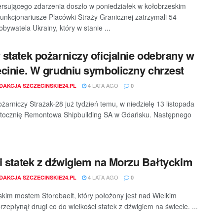
rsującego zdarzenia doszło w poniedziałek w kołobrzeskim
Funkcjonariusze Placówki Straży Granicznej zatrzymali 54-
obywatela Ukrainy, który w stanie ...
statek pożarniczy oficjalnie odebrany w
cinie. W grudniu symboliczny chrzest
4 LATA AGO
DAKCJA SZCZECINSKIE24.PL
0
ożarniczy Strażak-28 już tydzień temu, w niedzielę 13 listopada
stocznię Remontowa Shipbuilding SA w Gdańsku. Następnego
.
i statek z dźwigiem na Morzu Bałtyckim
4 LATA AGO
DAKCJA SZCZECINSKIE24.PL
0
kim mostem Storebaelt, który położony jest nad Wielkim
rzepłynął drugi co do wielkości statek z dźwigiem na świecie. ...