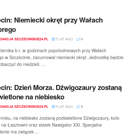
cin: Niemiecki okręt przy Wałach
brego
5 LAT AGO
DAKCJA SZCZECINSKIE24.PL
0
iernika b.r. w godzinach popołudniowych przy Wałach
o w Szczecinie, zacumował niemiecki okręt. Jednostkę będzie
baczyć do niedzieli. ...
cin: Dzień Morza. Dźwigozaury zostaną
ietlone na niebiesko
5 LAT AGO
DAKCJA SZCZECINSKIE24.PL
0
mroku, na niebiesko zostaną podświetlone Dźwigozaury, koło
 na Łasztowni oraz statek Nawigator XXI. Specjalne
lenie ma związek ...