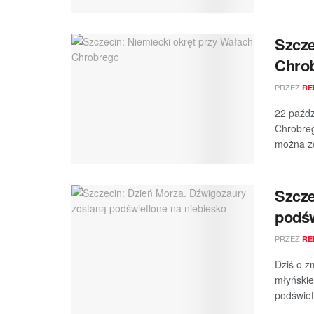
Szcze
Chro
PRZEZ
RE
22 paźdz
Chrobreg
można zo
Szcze
podśw
PRZEZ
RE
Dziś o z
młyńskie
podświet