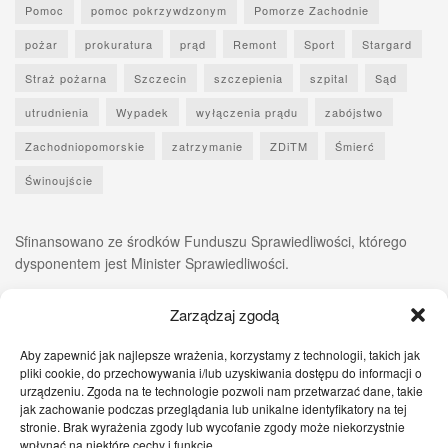
Pomoc
pomoc pokrzywdzonym
Pomorze Zachodnie
pożar
prokuratura
prąd
Remont
Sport
Stargard
Straż pożarna
Szczecin
szczepienia
szpital
Sąd
utrudnienia
Wypadek
wyłączenia prądu
zabójstwo
Zachodniopomorskie
zatrzymanie
ZDiTM
Śmierć
Świnoujście
Sfinansowano ze środków Funduszu Sprawiedliwości, którego
dysponentem jest Minister Sprawiedliwości.
Zarządzaj zgodą
Aby zapewnić jak najlepsze wrażenia, korzystamy z technologii, takich jak
pliki cookie, do przechowywania i/lub uzyskiwania dostępu do informacji o
urządzeniu. Zgoda na te technologie pozwoli nam przetwarzać dane, takie
jak zachowanie podczas przeglądania lub unikalne identyfikatory na tej
stronie. Brak wyrażenia zgody lub wycofanie zgody może niekorzystnie
wpłynąć na niektóre cechy i funkcje.