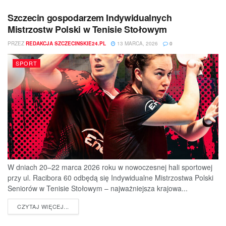
Szczecin gospodarzem Indywidualnych
Mistrzostw Polski w Tenisie Stołowym
PRZEZ
REDAKCJA SZCZECINSKIE24.PL
13 MARCA, 2026
0
SPORT
W dniach 20–22 marca 2026 roku w nowoczesnej hali sportowej
przy ul. Racibora 60 odbędą się Indywidualne Mistrzostwa Polski
Seniorów w Tenisie Stołowym – najważniejsza krajowa...
DETAILS
CZYTAJ WIĘCEJ...