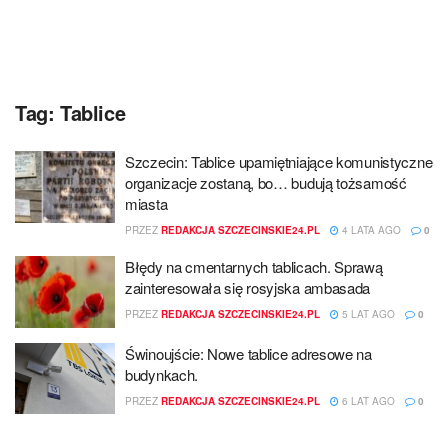
Tag:
Tablice
Szczecin: Tablice upamiętniające komunistyczne
organizacje zostaną, bo… budują tożsamość
miasta
PRZEZ
REDAKCJA SZCZECINSKIE24.PL
4 LATA AGO
0
Błędy na cmentarnych tablicach. Sprawą
zainteresowała się rosyjska ambasada
PRZEZ
REDAKCJA SZCZECINSKIE24.PL
5 LAT AGO
0
Świnoujście: Nowe tablice adresowe na
budynkach.
PRZEZ
REDAKCJA SZCZECINSKIE24.PL
6 LAT AGO
0