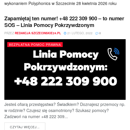
wykonaniem Polyphonics w Szczecinie 28 kwietnia 2026 roku
Zapamiętaj ten numer! +48 222 309 900 – to numer
SOS – Linia Pomocy Pokrzywdzonym
PRZEZ
REDAKCJA SZCZECINSKIE24.PL
21 LUTEGO, 2022
0
BEZPŁATNA POMOC PRAWNA
Jesteś ofiarą przestępstwa? Świadkiem? Doznajesz przemocy np.
w rodzinie? Czujesz się osamotniony? Szukasz pomocy?
Zadzwoń na numer +48 222 309...
DETAILS
CZYTAJ WIĘCEJ...