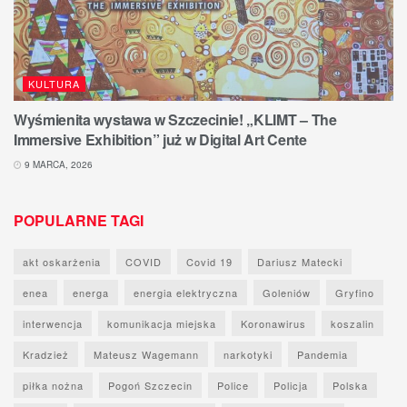
KULTURA
Wyśmienita wystawa w Szczecinie! „KLIMT – The
Immersive Exhibition” już w Digital Art Cente
9 MARCA, 2026
POPULARNE TAGI
akt oskarżenia
COVID
Covid 19
Dariusz Matecki
enea
energa
energia elektryczna
Goleniów
Gryfino
interwencja
komunikacja miejska
Koronawirus
koszalin
Kradzież
Mateusz Wagemann
narkotyki
Pandemia
piłka nożna
Pogoń Szczecin
Police
Policja
Polska