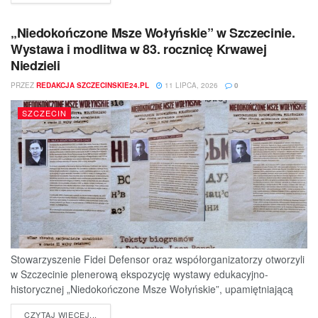
„Niedokończone Msze Wołyńskie” w Szczecinie.
Wystawa i modlitwa w 83. rocznicę Krwawej
Niedzieli
PRZEZ
REDAKCJA SZCZECINSKIE24.PL
11 LIPCA, 2026
0
SZCZECIN
Stowarzyszenie Fidei Defensor oraz współorganizatorzy otworzyli
w Szczecinie plenerową ekspozycję wystawy edukacyjno-
historycznej „Niedokończone Msze Wołyńskie”, upamiętniającą
ofiary jednej z najtragiczniejszych...
DETAILS
CZYTAJ WIĘCEJ...