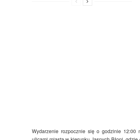
Wydarzenie rozpocznie się o godzinie 12:00 n
ulicami miasta w kierunku Jasnych Błoni, gdzie