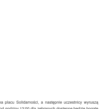
a placu Solidarności, a następnie uczestnicy wyruszą
 od godziny 13:00 dla zebranych dostępne będzie bogate