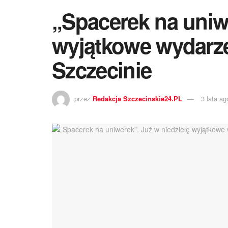
„Spacerek na uniwe
wyjątkowe wydarze
Szczecinie
przez
Redakcja Szczecinskie24.PL
3 lata ag