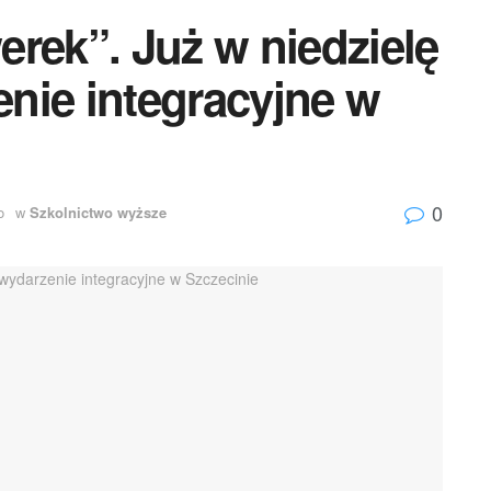
rek”. Już w niedzielę
nie integracyjne w
0
o
w
Szkolnictwo wyższe