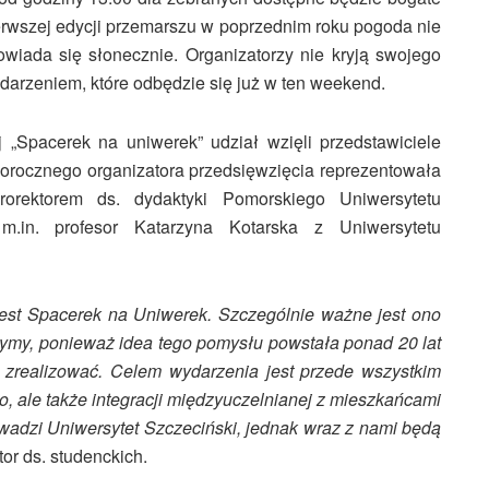
erwszej edycji przemarszu w poprzednim roku pogoda nie
wiada się słonecznie. Organizatorzy nie kryją swojego
arzeniem, które odbędzie się już w ten weekend.
 „Spacerek na uniwerek” udział wzięli przedstawiciele
głorocznego organizatora przedsięwzięcia reprezentowała
orektorem ds. dydaktyki Pomorskiego Uniwersytetu
.in. profesor Katarzyna Kotarska z Uniwersytetu
est Spacerek na Uniwerek. Szczególnie ważne jest ono
zymy, ponieważ idea tego pomysłu powstała ponad 20 lat
o zrealizować. Celem wydarzenia jest przede wszystkim
, ale także integracji międzyuczelnianej z mieszkańcami
wadzi Uniwersytet Szczeciński, jednak wraz z nami będą
or ds. studenckich.