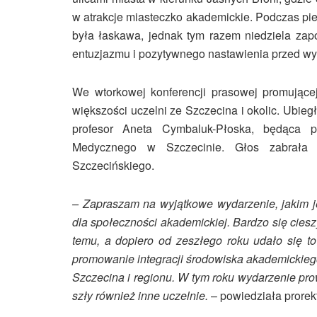
w atrakcje miasteczko akademickie. Podczas pi
była łaskawa, jednak tym razem niedziela zapo
entuzjazmu i pozytywnego nastawienia przed wyd
We wtorkowej konferencji prasowej promującej
większości uczelni ze Szczecina i okolic. Ubie
profesor Aneta Cymbaluk-Płoska, będąca pr
Medycznego w Szczecinie. Głos zabrała m
Szczecińskiego.
– Zapraszam na wyjątkowe wydarzenie, jakim j
dla społeczności akademickiej. Bardzo się cies
temu, a dopiero od zeszłego roku udało się t
promowanie integracji środowiska akademickiego
Szczecina i regionu. W tym roku wydarzenie pro
szły również inne uczelnie.
– powiedziała prorekt