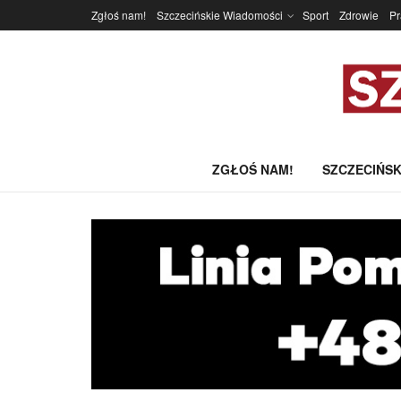
Zgłoś nam!
Szczecińskie Wiadomości
Sport
Zdrowie
P
ZGŁOŚ NAM!
SZCZECIŃSK